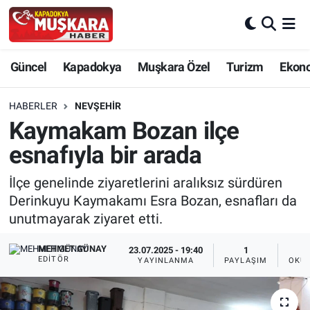
CANLI SEÇİM SONUÇLARI
Nevşehir Nöbetçi Eczaneler
Güncel
Kapadokya
Muşkara Özel
Turizm
Ekon
Güncel
Nevşehir Hava Durumu
HABERLER
NEVŞEHIR
SEÇİM
Nevşehir Trafik Yoğunluk Haritası
Kaymakam Bozan ilçe
esnafıyla bir arada
Muşkara Özel
Süper Lig Puan Durumu ve Fikstür
İlçe genelinde ziyaretlerini aralıksız sürdüren
Ekonomi
Tüm Manşetler
Derinkuyu Kaymakamı Esra Bozan, esnafları da
unutmayarak ziyaret etti.
Kapadokya
Son Dakika Haberleri
MEHMET GÜNAY
23.07.2025 - 19:40
1
EDITÖR
YAYINLANMA
PAYLAŞIM
OKUN
Turizm
Haber Arşivi
Kültür - Sanat