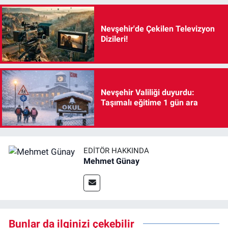
Nevşehir'de Çekilen Televizyon
Dizileri!
Nevşehir Valiliği duyurdu:
Taşımalı eğitime 1 gün ara
EDITÖR HAKKINDA
Mehmet Günay
Bunlar da ilginizi çekebilir