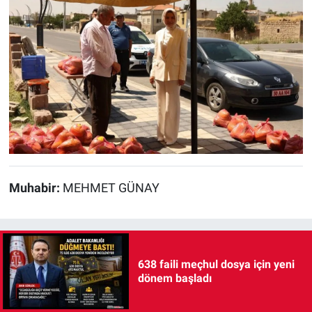
Muhabir:
MEHMET GÜNAY
638 faili meçhul dosya için yeni
dönem başladı