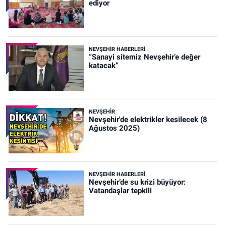
ediyor
NEVŞEHIR HABERLERI
“Sanayi sitemiz Nevşehir’e değer
katacak”
NEVŞEHIR
Nevşehir'de elektrikler kesilecek (8
Ağustos 2025)
NEVŞEHIR HABERLERI
Nevşehir’de su krizi büyüyor:
Vatandaşlar tepkili