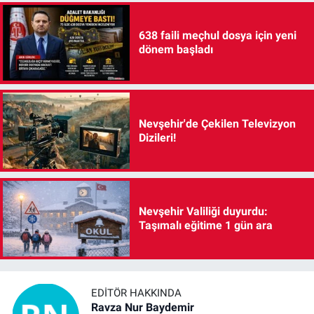
638 faili meçhul dosya için yeni
dönem başladı
Nevşehir'de Çekilen Televizyon
Dizileri!
Nevşehir Valiliği duyurdu:
Taşımalı eğitime 1 gün ara
EDITÖR HAKKINDA
Ravza Nur Baydemir