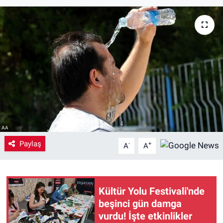
Yaşam
VEFATLAR
AA
Paylaş
-
+
A
A
Kültür Yolu Festivali'nde
beşinci gün damga
vurdu! İşte etkinlikler