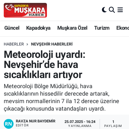
CANLI SEÇİM SONUÇLARI
Nevşehir Nöbetçi Eczaneler
Güncel
Kapadokya
Muşkara Özel
Turizm
Ekon
Güncel
Nevşehir Hava Durumu
HABERLER
NEVŞEHIR HABERLERI
SEÇİM
Nevşehir Trafik Yoğunluk Haritası
Meteoroloji uyardı:
Nevşehir’de hava
Muşkara Özel
Süper Lig Puan Durumu ve Fikstür
sıcaklıkları artıyor
Ekonomi
Tüm Manşetler
Meteoroloji Bölge Müdürlüğü, hava
sıcaklıklarının hissedilir derecede artarak,
Kapadokya
Son Dakika Haberleri
mevsim normallerinin 7 ila 12 derece üzerine
çıkacağı konusunda vatandaşları uyardı.
Turizm
Haber Arşivi
RAVZA NUR BAYDEMIR
25.07.2025 - 16:24
1
Kültür - Sanat
EDITÖR
YAYINLANMA
PAYLAŞIM