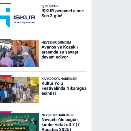
İŞ DÜNYASI
İŞKUR personel alımı:
Son 3 gün!
NEVŞEHIR GÜNDEM
Avanos ve Kozaklı
arasında su savaşı
devam ediyor
KAPADOKYA HABERLERI
Kültür Yolu
Festivalinda Nikaragua
esintisi
NEVŞEHIR HABERLERI
Nevşehir’de bugün
kimler vefat etti? (7
Ağustos 2025)