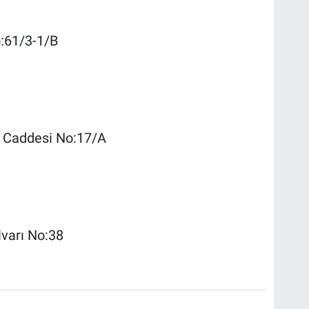
o:61/3-1/B
l Caddesi No:17/A
lvarı No:38