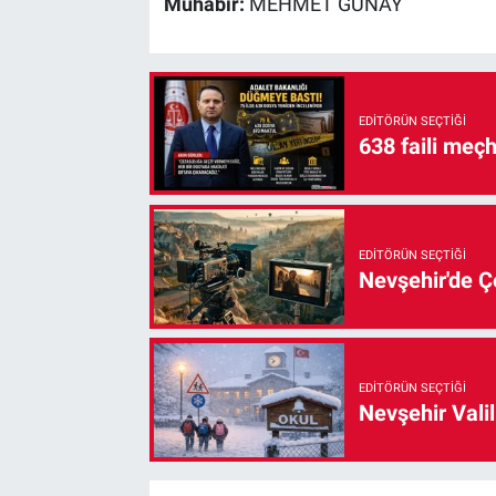
Muhabir:
MEHMET GÜNAY
EDITÖRÜN SEÇTIĞI
638 faili meç
EDITÖRÜN SEÇTIĞI
Nevşehir'de Çe
EDITÖRÜN SEÇTIĞI
Nevşehir Valil