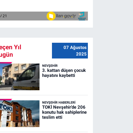
eçen Yıl
07 Ağustos
ugün
2025
NEVŞEHIR
3. kattan düşen çocuk
hayatını kaybetti
NEVŞEHIR HABERLERI
TOKİ Nevşehir’de 206
konutu hak sahiplerine
teslim etti