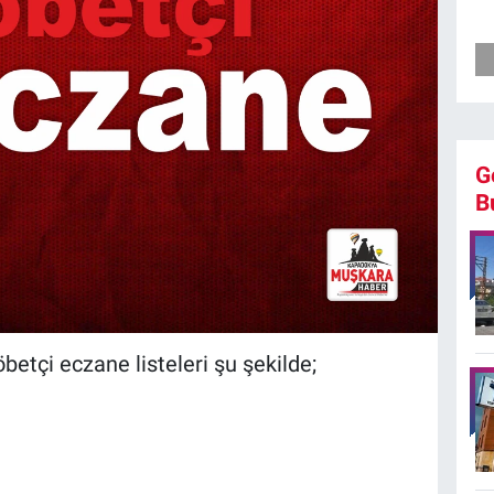
G
B
betçi eczane listeleri şu şekilde;