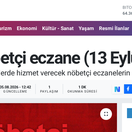
DOL
47,7
EUR
55,0
urizm
Ekonomi
Kültür - Sanat
Yaşam
Resmi İlanlar
STE
64,1
GRA
6574
etçi eczane (13 Eyl
BİS
13.8
BIT
rde hizmet verecek nöbetçi eczanelerin li
64.3
05.08.2026 - 12:42
1
1 DK
GÜNCELLEME
PAYLAŞIM
OKUNMA SÜRESI