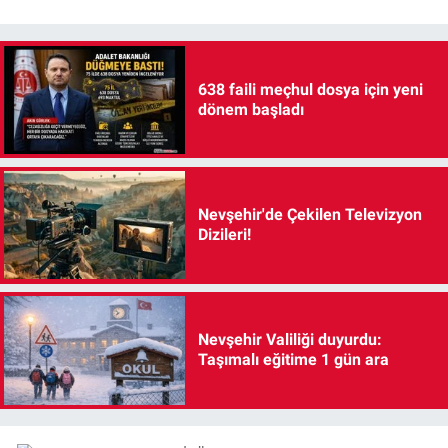
638 faili meçhul dosya için yeni
dönem başladı
Nevşehir'de Çekilen Televizyon
Dizileri!
Nevşehir Valiliği duyurdu:
Taşımalı eğitime 1 gün ara