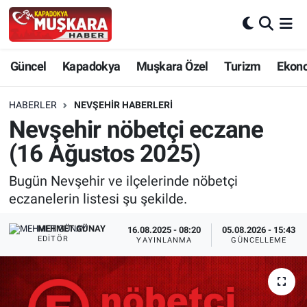
CANLI SEÇİM SONUÇLARI
Nevşehir Nöbetçi Eczaneler
Güncel
Kapadokya
Muşkara Özel
Turizm
Ekon
Güncel
Nevşehir Hava Durumu
HABERLER
NEVŞEHIR HABERLERI
SEÇİM
Nevşehir Trafik Yoğunluk Haritası
Nevşehir nöbetçi eczane
(16 Ağustos 2025)
Muşkara Özel
Süper Lig Puan Durumu ve Fikstür
Bugün Nevşehir ve ilçelerinde nöbetçi
Ekonomi
Tüm Manşetler
eczanelerin listesi şu şekilde.
Kapadokya
Son Dakika Haberleri
MEHMET GÜNAY
16.08.2025 - 08:20
05.08.2026 - 15:43
EDITÖR
YAYINLANMA
GÜNCELLEME
Turizm
Haber Arşivi
Kültür - Sanat