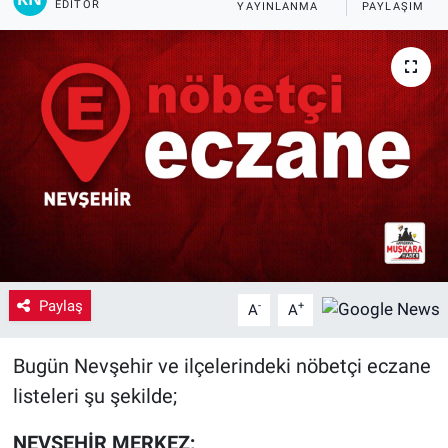
EDITÖR
YAYINLANMA
PAYLAŞIM
Yaşam
VEFATLAR
Paylaş
-
+
A
A
Bugün Nevşehir ve ilçelerindeki nöbetçi eczane
listeleri şu şekilde;
NEVŞEHİR MERKEZ;