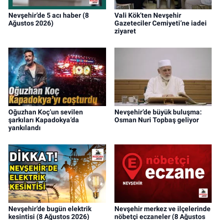
Nevşehir’de 5 acı haber (8
Vali Kök’ten Nevşehir
Ağustos 2026)
Gazeteciler Cemiyeti’ne iadei
ziyaret
Oğuzhan Koç’un sevilen
Nevşehir’de büyük buluşma:
şarkıları Kapadokya’da
Osman Nuri Topbaş geliyor
yankılandı
Nevşehir’de bugün elektrik
Nevşehir merkez ve ilçelerinde
kesintisi (8 Ağustos 2026)
nöbetçi eczaneler (8 Ağustos