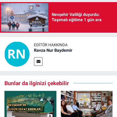
Nevşehir Valiliği duyurdu:
Taşımalı eğitime 1 gün ara
EDITÖR HAKKINDA
Ravza Nur Baydemir
Bunlar da ilginizi çekebilir