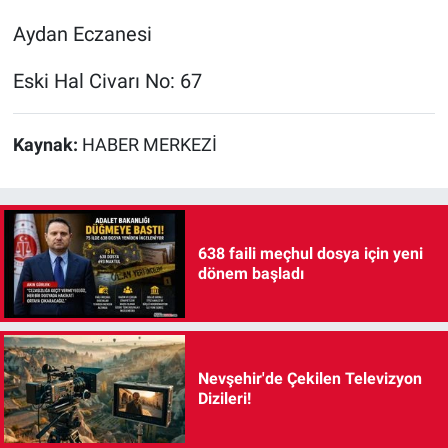
Aydan Eczanesi
Eski Hal Civarı No: 67
Kaynak:
HABER MERKEZİ
638 faili meçhul dosya için yeni
dönem başladı
Nevşehir'de Çekilen Televizyon
Dizileri!