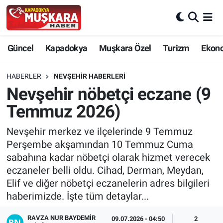
CANLI SEÇİM SONUÇLARI
Nevşehir Nöbetçi Eczaneler
Güncel
Kapadokya
Muşkara Özel
Turizm
Ekon
Güncel
Nevşehir Hava Durumu
HABERLER
NEVŞEHIR HABERLERI
SEÇİM
Nevşehir Trafik Yoğunluk Haritası
Nevşehir nöbetçi eczane (9
Temmuz 2026)
Muşkara Özel
Süper Lig Puan Durumu ve Fikstür
Nevşehir merkez ve ilçelerinde 9 Temmuz
Ekonomi
Tüm Manşetler
Perşembe akşamından 10 Temmuz Cuma
sabahına kadar nöbetçi olarak hizmet verecek
Kapadokya
Son Dakika Haberleri
eczaneler belli oldu. Cihad, Derman, Meydan,
Elif ve diğer nöbetçi eczanelerin adres bilgileri
Turizm
Haber Arşivi
haberimizde. İşte tüm detaylar...
Kültür - Sanat
RAVZA NUR BAYDEMIR
09.07.2026 - 04:50
2