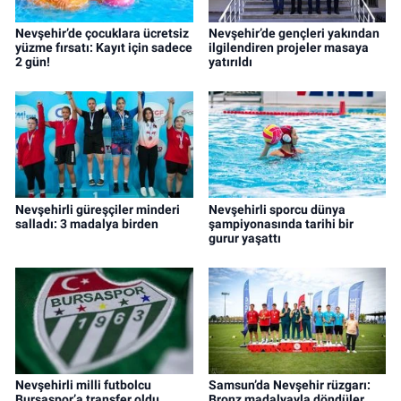
Nevşehir’de çocuklara ücretsiz
Nevşehir’de gençleri yakından
yüzme fırsatı: Kayıt için sadece
ilgilendiren projeler masaya
2 gün!
yatırıldı
Nevşehirli güreşçiler minderi
Nevşehirli sporcu dünya
salladı: 3 madalya birden
şampiyonasında tarihi bir
gurur yaşattı
Nevşehirli milli futbolcu
Samsun’da Nevşehir rüzgarı:
Bursaspor’a transfer oldu
Bronz madalyayla döndüler