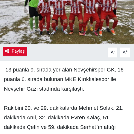
Yaşam
VEFATLAR
Paylaş
-
+
A
A
13 puanla 9. sırada yer alan Nevşehirspor GK, 16
puanla 6. sırada bulunan MKE Kırıkkalespor ile
Nevşehir Gazi stadında karşılaştı.
Rakibini 20. ve 29. dakikalarda Mehmet Solak, 21.
dakikada Anıl, 32. dakikada Evren Kalaç, 51.
dakikada Çetin ve 59. dakikada Serhat`ın attığı