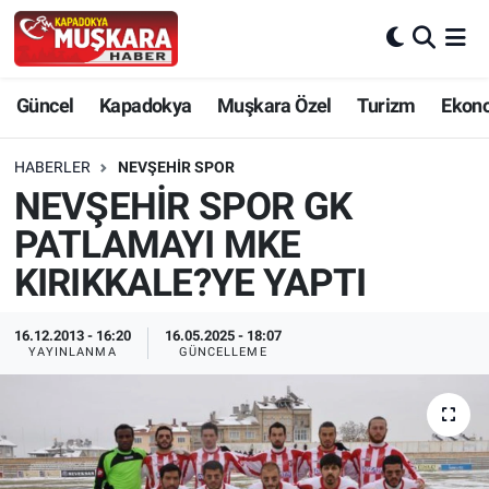
CANLI SEÇİM SONUÇLARI
Nevşehir Nöbetçi Eczaneler
Güncel
Kapadokya
Muşkara Özel
Turizm
Ekon
Güncel
Nevşehir Hava Durumu
HABERLER
NEVŞEHIR SPOR
SEÇİM
Nevşehir Trafik Yoğunluk Haritası
NEVŞEHİR SPOR GK
PATLAMAYI MKE
Muşkara Özel
Süper Lig Puan Durumu ve Fikstür
KIRIKKALE?YE YAPTI
Ekonomi
Tüm Manşetler
16.12.2013 - 16:20
16.05.2025 - 18:07
YAYINLANMA
GÜNCELLEME
Kapadokya
Son Dakika Haberleri
Turizm
Haber Arşivi
Kültür - Sanat