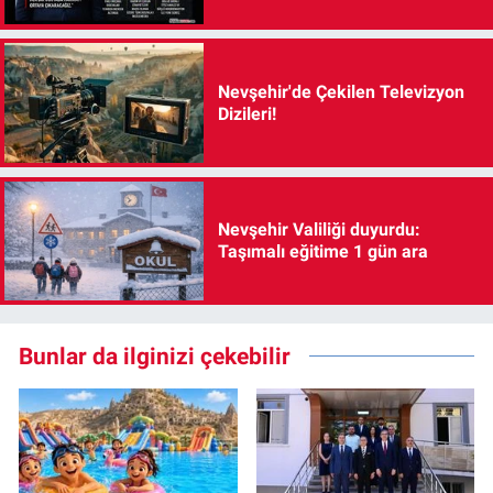
Nevşehir'de Çekilen Televizyon
Dizileri!
Nevşehir Valiliği duyurdu:
Taşımalı eğitime 1 gün ara
Bunlar da ilginizi çekebilir