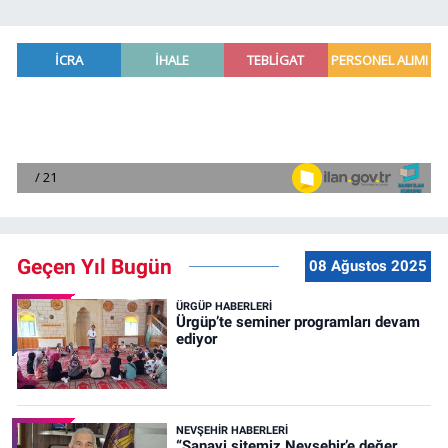
Geçen Yıl Bugün
08 Ağustos 2025
ÜRGÜP HABERLERI
Ürgüp’te seminer programları devam
ediyor
NEVŞEHIR HABERLERI
“Sanayi sitemiz Nevşehir’e değer