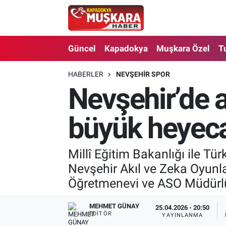
CANLI SEÇİM SONUÇLARI
Nevşehir Nöbetçi Eczaneler
Güncel
Kapadokya
Muşkara Özel
T
Güncel
Nevşehir Hava Durumu
HABERLER
NEVŞEHIR SPOR
Nevşehir’de a
SEÇİM
Nevşehir Trafik Yoğunluk Haritası
Muşkara Özel
Süper Lig Puan Durumu ve Fikstür
büyük heyec
Ekonomi
Tüm Manşetler
Millî Eğitim Bakanlığı ile Tü
Nevşehir Akıl ve Zeka Oyunla
Kapadokya
Son Dakika Haberleri
Öğretmenevi ve ASO Müdürlüğ
Turizm
Haber Arşivi
MEHMET GÜNAY
25.04.2026 - 20:50
EDITÖR
YAYINLANMA
Kültür - Sanat