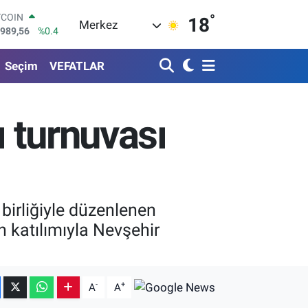
°
LAR
18
Merkez
,7239
%0.01
RO
,1823
%-0.06
Seçim
VEFATLAR
ERLİN
,4329
%-0.02
AM ALTIN
64.02
%0.05
ı turnuvası
ST100
.779
%0
TCOIN
.989,56
%0.4
 birliğiyle düzenlenen
n katılımıyla Nevşehir
-
+
A
A