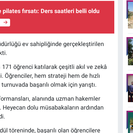
 pilates fırsatı: Ders saatleri belli oldu
e
rlüğü ev sahipliğinde gerçekleştirilen
ti.
71 öğrenci katılarak çeşitli akıl ve zekâ
. Öğrenciler, hem strateji hem de hızlı
turnuvada başarılı olmak için yarıştı.
formansları, alanında uzman hakemler
ldi. Heyecan dolu müsabakaların ardından
i.
l töreninde, başarılı olan öğrencilere