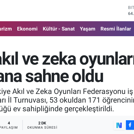
DO
47
EU
55
urizm
Ekonomi
Kültür - Sanat
Yaşam
Resmi İlanlar
ST
64
GR
66
kıl ve zeka oyunlar
Bİ
13
BI
ana sahne oldu
64
rkiye Akıl ve Zeka Oyunları Federasyonu iş
rı İl Turnuvası, 53 okuldan 171 öğrencini
ü ev sahipliğinde gerçekleştirildi.
4
2 DK
PAYLAŞIM
OKUNMA SÜRESI