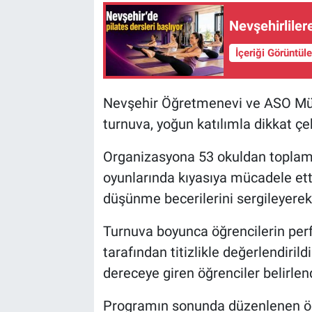
Nevşehirlilere
İçeriği Görüntül
Nevşehir Öğretmenevi ve ASO Müdü
turnuva, yoğun katılımla dikkat çek
Organizasyona 53 okuldan toplam 1
oyunlarında kıyasıya mücadele etti
düşünme becerilerini sergileyerek 
Turnuva boyunca öğrencilerin per
tarafından titizlikle değerlendiri
dereceye giren öğrenciler belirlend
Programın sonunda düzenlenen ödü