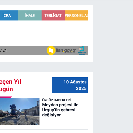
eçen Yıl
10 Ağustos
ugün
2025
ÜRGÜP HABERLERI
Meydan projesi ile
Ürgüp’ün çehresi
değişiyor