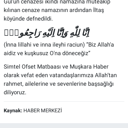
Gül'ün cenazesi ikindi namazına müteakip
kılınan cenaze namazının ardından İltaş
köyünde defnedildi.
اِنَّا لِلّٰهِ وَاِنَّٓا اِلَيْهِ رَاجِعُونَۜ
(İnna lillahi ve inna ileyhi raciun) ‎”Biz Allah'a
aidiz ve kuşkusuz O'na döneceğiz”
Simtel Ofset Matbaası ve Muşkara Haber
olarak vefat eden vatandaşlarımıza Allah’tan
rahmet, ailelerine ve sevenlerine başsağlığı
diliyoruz.
Kaynak:
HABER MERKEZİ