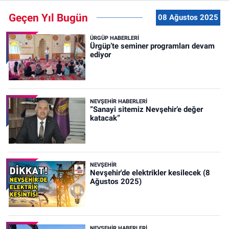
Geçen Yıl Bugün
08 Ağustos 2025
ÜRGÜP HABERLERI
Ürgüp’te seminer programları devam
ediyor
NEVŞEHIR HABERLERI
“Sanayi sitemiz Nevşehir’e değer
katacak”
NEVŞEHIR
Nevşehir'de elektrikler kesilecek (8
Ağustos 2025)
NEVŞEHIR HABERLERI