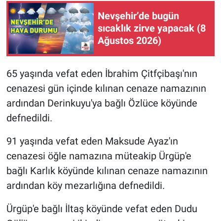
Nevşehir’de bugün
sıcaklık zirve yapacak (8
Ağustos 2026)
65 yaşında vefat eden İbrahim Çitfçibaşı'nın
cenazesi gün içinde kılınan cenaze namazının
ardından Derinkuyu'ya bağlı Özlüce köyünde
defnedildi.
91 yaşında vefat eden Maksude Ayaz'ın
cenazesi öğle namazına müteakip Ürgüp'e
bağlı Karlık köyünde kılınan cenaze namazının
ardından köy mezarlığına defnedildi.
Ürgüp'e bağlı İltaş köyünde vefat eden Dudu