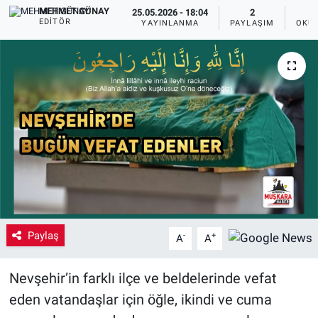
MEHMET GÜNAY
25.05.2026 - 18:04
2
EDITÖR
Yaşam
YAYINLANMA
PAYLAŞIM
OKUN
VEFATLAR
Paylaş
-
+
A
A
Nevşehir’in farklı ilçe ve beldelerinde vefat
eden vatandaşlar için öğle, ikindi ve cuma