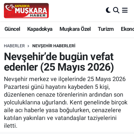
CANLI SEÇİM SONUÇLARI
Nevşehir Nöbetçi Eczaneler
Güncel
Kapadokya
Muşkara Özel
Turizm
Ekon
Güncel
Nevşehir Hava Durumu
HABERLER
NEVŞEHIR HABERLERI
SEÇİM
Nevşehir Trafik Yoğunluk Haritası
Nevşehir’de bugün vefat
edenler (25 Mayıs 2026)
Muşkara Özel
Süper Lig Puan Durumu ve Fikstür
Nevşehir merkez ve ilçelerinde 25 Mayıs 2026
Ekonomi
Tüm Manşetler
Pazartesi günü hayatını kaybeden 5 kişi,
düzenlenen cenaze törenlerinin ardından son
Kapadokya
Son Dakika Haberleri
yolculuklarına uğurlandı. Kent genelinde birçok
aile acı haberle yasa boğulurken, cenazelere
Turizm
Haber Arşivi
katılan yakınları ve vatandaşlar taziyelerini
iletti.
Kültür - Sanat