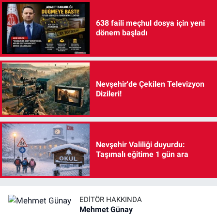
638 faili meçhul dosya için yeni
dönem başladı
Nevşehir'de Çekilen Televizyon
Dizileri!
Nevşehir Valiliği duyurdu:
Taşımalı eğitime 1 gün ara
EDITÖR HAKKINDA
Mehmet Günay