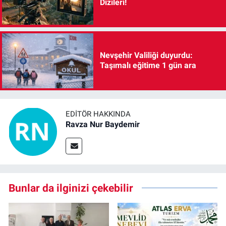
Dizileri!
Nevşehir Valiliği duyurdu:
Taşımalı eğitime 1 gün ara
EDITÖR HAKKINDA
Ravza Nur Baydemir
Bunlar da ilginizi çekebilir