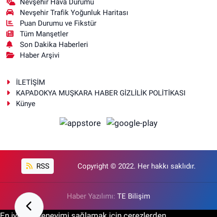
Nevşehir Hava Durumu
Nevşehir Trafik Yoğunluk Haritası
Puan Durumu ve Fikstür
Tüm Manşetler
Son Dakika Haberleri
Haber Arşivi
İLETİŞİM
KAPADOKYA MUŞKARA HABER GİZLİLİK POLİTİKASI
Künye
RSS
Copyright © 2022. Her hakkı saklıdır.
Haber Yazılımı:
TE Bilişim
En iyi site deneyimi sağlamak için çerezlerden