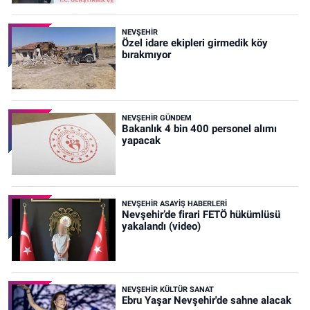
NEVŞEHIR
Özel idare ekipleri girmedik köy
bırakmıyor
NEVŞEHIR GÜNDEM
Bakanlık 4 bin 400 personel alımı
yapacak
NEVŞEHIR ASAYIŞ HABERLERI
Nevşehir’de firari FETÖ hükümlüsü
yakalandı (video)
NEVŞEHIR KÜLTÜR SANAT
Ebru Yaşar Nevşehir'de sahne alacak