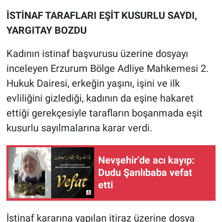
İSTİNAF TARAFLARI EŞİT KUSURLU SAYDI,
YARGITAY BOZDU
Kadının istinaf başvurusu üzerine dosyayı
inceleyen Erzurum Bölge Adliye Mahkemesi 2.
Hukuk Dairesi, erkeğin yaşını, işini ve ilk
evliliğini gizlediği, kadının da eşine hakaret
ettiği gerekçesiyle tarafların boşanmada eşit
kusurlu sayılmalarına karar verdi.
Nevşehir’de acı kayıp:
Dudu Şanlıbaba vefat
etti
İstinaf kararına yapılan itiraz üzerine dosya