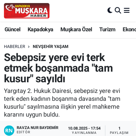
CANLI SEÇİM SONUÇLARI
Nevşehir Nöbetçi Eczaneler
Güncel
Kapadokya
Muşkara Özel
Turizm
Ekon
Güncel
Nevşehir Hava Durumu
HABERLER
NEVŞEHIR YAŞAM
SEÇİM
Nevşehir Trafik Yoğunluk Haritası
Sebepsiz yere evi terk
etmek boşanmada "tam
Muşkara Özel
Süper Lig Puan Durumu ve Fikstür
kusur" sayıldı
Ekonomi
Tüm Manşetler
Yargıtay 2. Hukuk Dairesi, sebepsiz yere evi
terk eden kadının boşanma davasında "tam
Kapadokya
Son Dakika Haberleri
kusurlu" sayılmasına ilişkin yerel mahkeme
kararını uygun buldu.
Turizm
Haber Arşivi
RAVZA NUR BAYDEMIR
10.08.2025 - 17:54
1
Kültür - Sanat
EDITÖR
YAYINLANMA
PAYLAŞIM