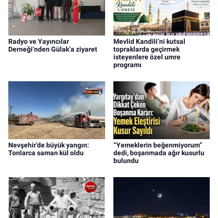
Radyo ve Yayıncılar
Mevlid Kandili’ni kutsal
Derneği’nden Gülak’a ziyaret
topraklarda geçirmek
isteyenlere özel umre
programı
Nevşehir’de büyük yangın:
“Yemeklerin beğenmiyorum”
Tonlarca saman kül oldu
dedi, boşanmada ağır kusurlu
bulundu