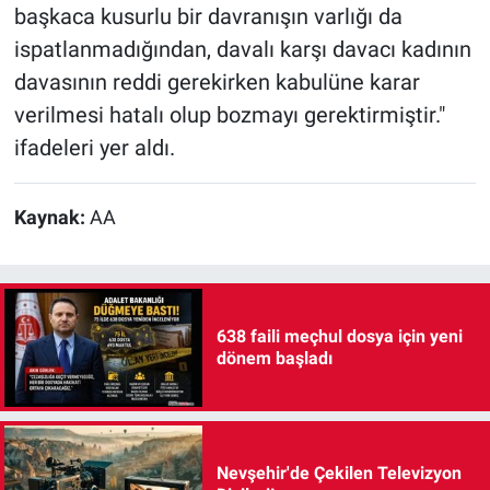
başkaca kusurlu bir davranışın varlığı da
ispatlanmadığından, davalı karşı davacı kadının
davasının reddi gerekirken kabulüne karar
verilmesi hatalı olup bozmayı gerektirmiştir."
ifadeleri yer aldı.
Kaynak:
AA
638 faili meçhul dosya için yeni
dönem başladı
Nevşehir'de Çekilen Televizyon