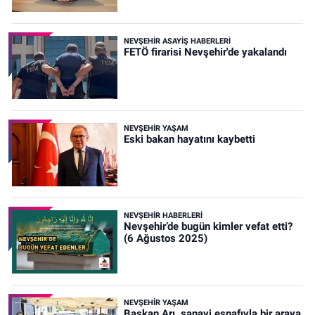
NEVŞEHIR ASAYIŞ HABERLERI
FETÖ firarisi Nevşehir'de yakalandı
NEVŞEHIR YAŞAM
Eski bakan hayatını kaybetti
NEVŞEHIR HABERLERI
Nevşehir’de bugün kimler vefat etti?
(6 Ağustos 2025)
NEVŞEHIR YAŞAM
Başkan Arı, sanayi esnafıyla bir araya