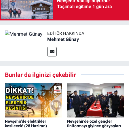
Nevşehir Valiliği duyurdu:
Taşımalı eğitime 1 gün ara
EDITÖR HAKKINDA
Mehmet Günay
Bunlar da ilginizi çekebilir
Nevşehir'de elektrikler
Nevşehir’de özel gençler
kesilecek! (28 Haziran)
üniformayı giyince gözyaşları