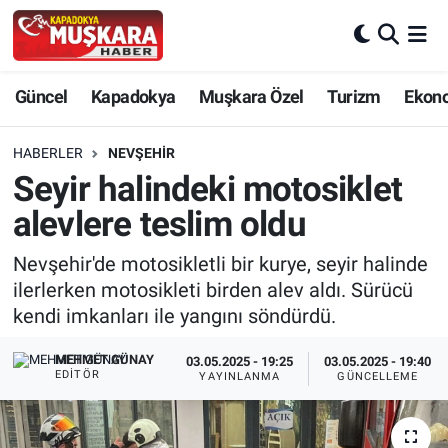
CANLI SEÇİM SONUÇLARI
Nevşehir Nöbetçi Eczaneler
Güncel
Kapadokya
Muşkara Özel
Turizm
Ekon
Güncel
Nevşehir Hava Durumu
HABERLER
NEVŞEHIR
SEÇİM
Nevşehir Trafik Yoğunluk Haritası
Seyir halindeki motosiklet
alevlere teslim oldu
Muşkara Özel
Süper Lig Puan Durumu ve Fikstür
Nevşehir'de motosikletli bir kurye, seyir halinde
Ekonomi
Tüm Manşetler
ilerlerken motosikleti birden alev aldı. Sürücü
kendi imkanları ile yangını söndürdü.
Kapadokya
Son Dakika Haberleri
MEHMET GÜNAY
03.05.2025 - 19:25
03.05.2025 - 19:40
EDITÖR
YAYINLANMA
GÜNCELLEME
Turizm
Haber Arşivi
Kültür - Sanat