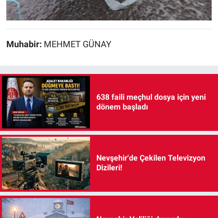
Muhabir:
MEHMET GÜNAY
638 faili meçhul dosya için yeni
dönem başladı
Nevşehir'de Çekilen Televizyon
Dizileri!