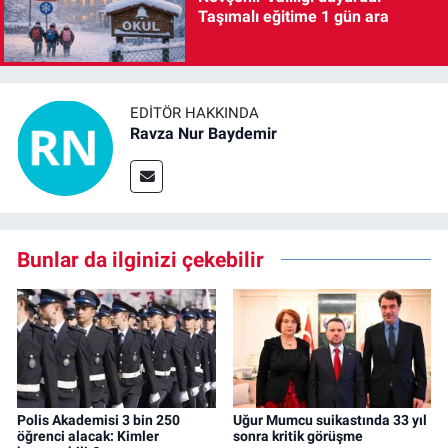
Taşımalı eğitime 1 gün ara
EDITÖR HAKKINDA
Ravza Nur Baydemir
Bunlar da ilginizi çekebilir
Polis Akademisi 3 bin 250
Uğur Mumcu suikastında 33 yıl
öğrenci alacak: Kimler
sonra kritik görüşme