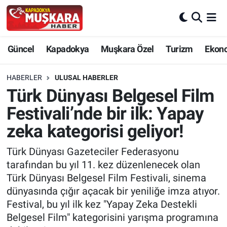
CANLI SEÇİM SONUÇLARI
Nevşehir Nöbetçi Eczaneler
Güncel
Kapadokya
Muşkara Özel
Turizm
Ekon
Güncel
Nevşehir Hava Durumu
HABERLER
ULUSAL HABERLER
SEÇİM
Nevşehir Trafik Yoğunluk Haritası
Türk Dünyası Belgesel Film
Festivali’nde bir ilk: Yapay
Muşkara Özel
Süper Lig Puan Durumu ve Fikstür
zeka kategorisi geliyor!
Ekonomi
Tüm Manşetler
Türk Dünyası Gazeteciler Federasyonu
tarafından bu yıl 11. kez düzenlenecek olan
Kapadokya
Son Dakika Haberleri
Türk Dünyası Belgesel Film Festivali, sinema
dünyasında çığır açacak bir yeniliğe imza atıyor.
Turizm
Haber Arşivi
Festival, bu yıl ilk kez "Yapay Zeka Destekli
Belgesel Film" kategorisini yarışma programına
Kültür - Sanat