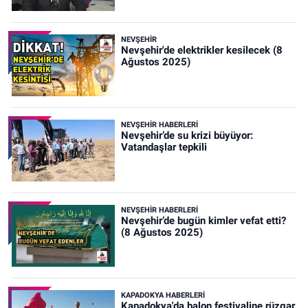
NEVŞEHIR
Nevşehir'de elektrikler kesilecek (8
Ağustos 2025)
NEVŞEHIR HABERLERI
Nevşehir’de su krizi büyüyor:
Vatandaşlar tepkili
NEVŞEHIR HABERLERI
Nevşehir’de bugün kimler vefat etti?
(8 Ağustos 2025)
KAPADOKYA HABERLERI
Kapadokya'da balon festivaline rüzgar