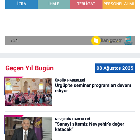
Geçen Yıl Bugün
08 Ağustos 2025
ÜRGÜP HABERLERI
Ürgüp’te seminer programları devam
ediyor
NEVŞEHIR HABERLERI
“Sanayi sitemiz Nevşehir’e değer
katacak”