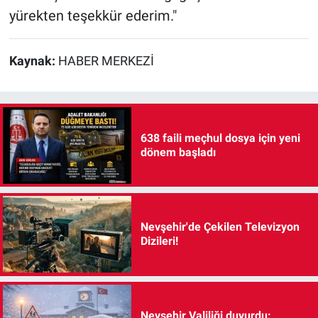
yürekten teşekkür ederim."
Kaynak:
HABER MERKEZİ
638 faili meçhul dosya için yeni
dönem başladı
Nevşehir'de Çekilen Televizyon
Dizileri!
Nevşehir Valiliği duyurdu: