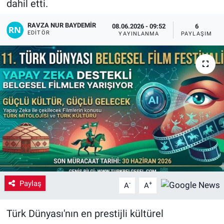
dahil etti.
Yaşam
RAVZA NUR BAYDEMIR
08.06.2026 - 09:52
6
EDITÖR
YAYINLANMA
PAYLAŞIM
VEFATLAR
Paylaş
-
+
A
A
​Türk Dünyası'nın en prestijli kültürel