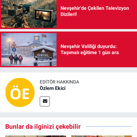
Nevşehir'de Çekilen Televizyon
Dizileri!
Nevşehir Valiliği duyurdu:
Taşımalı eğitime 1 gün ara
EDITÖR HAKKINDA
Özlem Ekici
Bunlar da ilginizi çekebilir