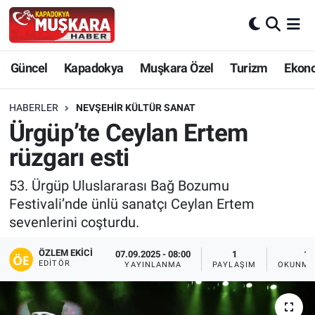
CANLI SEÇİM SONUÇLARI
Nevşehir Nöbetçi Eczaneler
Güncel
Kapadokya
Muşkara Özel
Turizm
Ekon
Güncel
Nevşehir Hava Durumu
HABERLER
NEVŞEHIR KÜLTÜR SANAT
SEÇİM
Nevşehir Trafik Yoğunluk Haritası
Ürgüp’te Ceylan Ertem
rüzgarı esti
Muşkara Özel
Süper Lig Puan Durumu ve Fikstür
53. Ürgüp Uluslararası Bağ Bozumu
Ekonomi
Tüm Manşetler
Festivali’nde ünlü sanatçı Ceylan Ertem
sevenlerini coşturdu.
Kapadokya
Son Dakika Haberleri
ÖZLEM EKICI
07.09.2025 - 08:00
1
1 
EDITÖR
YAYINLANMA
PAYLAŞIM
OKUNMA
Turizm
Haber Arşivi
Kültür - Sanat