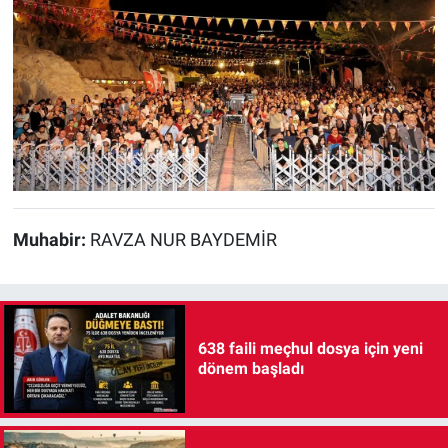
Muhabir:
RAVZA NUR BAYDEMİR
638 faili meçhul dosya için yeni
dönem başladı