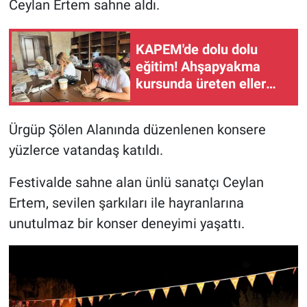
Ceylan Ertem sahne aldı.
KAPEM'de dolu dolu
eğitim! Ahşapyakma
kursunda üreten eller
buluştu
Ürgüp Şölen Alanında düzenlenen konsere
yüzlerce vatandaş katıldı.
Festivalde sahne alan ünlü sanatçı Ceylan
Ertem, sevilen şarkıları ile hayranlarına
unutulmaz bir konser deneyimi yaşattı.