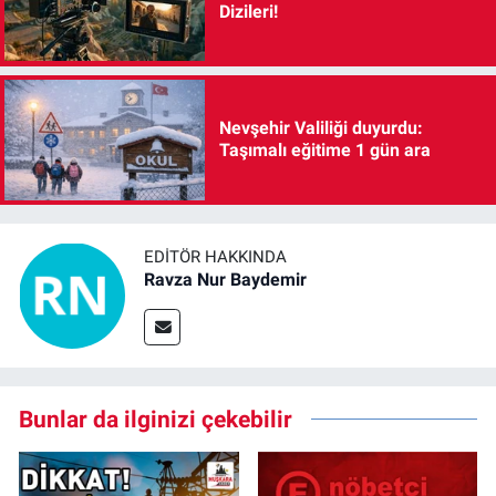
Dizileri!
Nevşehir Valiliği duyurdu:
Taşımalı eğitime 1 gün ara
EDITÖR HAKKINDA
Ravza Nur Baydemir
Bunlar da ilginizi çekebilir