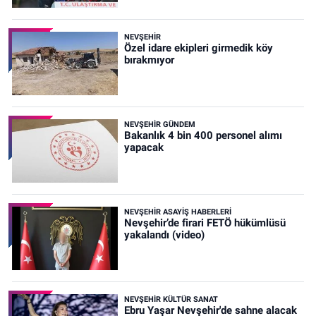
NEVŞEHIR
Özel idare ekipleri girmedik köy
bırakmıyor
NEVŞEHIR GÜNDEM
Bakanlık 4 bin 400 personel alımı
yapacak
NEVŞEHIR ASAYIŞ HABERLERI
Nevşehir’de firari FETÖ hükümlüsü
yakalandı (video)
NEVŞEHIR KÜLTÜR SANAT
Ebru Yaşar Nevşehir'de sahne alacak