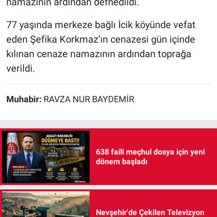
namazının ardından defnedildi.
77 yaşında merkeze bağlı İcik köyünde vefat
eden Şefika Korkmaz’ın cenazesi gün içinde
kılınan cenaze namazının ardından toprağa
verildi.
Muhabir:
RAVZA NUR BAYDEMİR
638 faili meçhul dosya için yeni
dönem başladı
Nevşehir'de Çekilen Televizyon