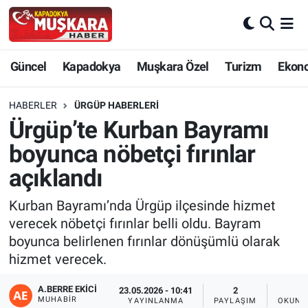
CANLI SEÇİM SONUÇLARI
Nevşehir Nöbetçi Eczaneler
Güncel
Kapadokya
Muşkara Özel
Turizm
Ekon
Güncel
Nevşehir Hava Durumu
HABERLER
ÜRGÜP HABERLERI
SEÇİM
Nevşehir Trafik Yoğunluk Haritası
Ürgüp’te Kurban Bayramı
boyunca nöbetçi fırınlar
Muşkara Özel
Süper Lig Puan Durumu ve Fikstür
açıklandı
Ekonomi
Tüm Manşetler
Kurban Bayramı’nda Ürgüp ilçesinde hizmet
verecek nöbetçi fırınlar belli oldu. Bayram
Kapadokya
Son Dakika Haberleri
boyunca belirlenen fırınlar dönüşümlü olarak
hizmet verecek.
Turizm
Haber Arşivi
A.BERRE EKICI
23.05.2026 - 10:41
2
1
Kültür - Sanat
MUHABIR
YAYINLANMA
PAYLAŞIM
OKUNM