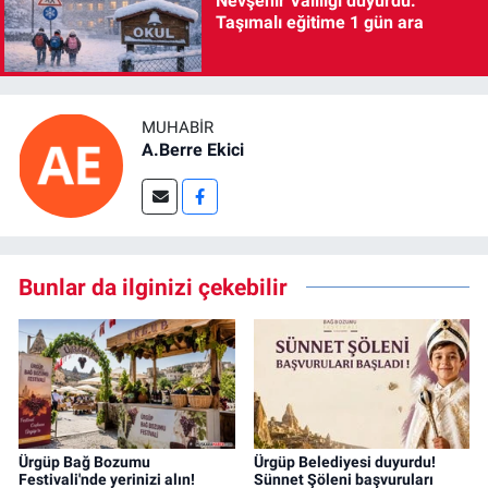
Nevşehir Valiliği duyurdu:
Taşımalı eğitime 1 gün ara
MUHABIR
A.Berre Ekici
Bunlar da ilginizi çekebilir
Ürgüp Bağ Bozumu
Ürgüp Belediyesi duyurdu!
Festivali'nde yerinizi alın!
Sünnet Şöleni başvuruları