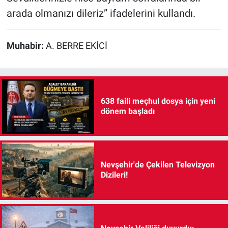
arada olmanızı dileriz” ifadelerini kullandı.
Muhabir:
A. BERRE EKİCİ
638 faili meçhul dosya için yeni
dönem başladı
Nevşehir'de Çekilen Televizyon
Dizileri!