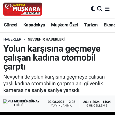
CANLI SEÇİM SONUÇLARI
Nevşehir Nöbetçi Eczaneler
Güncel
Kapadokya
Muşkara Özel
Turizm
Ekon
Güncel
Nevşehir Hava Durumu
HABERLER
NEVŞEHIR HABERLERI
SEÇİM
Nevşehir Trafik Yoğunluk Haritası
Yolun karşısına geçmeye
çalışan kadına otomobil
Muşkara Özel
Süper Lig Puan Durumu ve Fikstür
çarptı
Ekonomi
Tüm Manşetler
Nevşehir’de yolun karşısına geçmeye çalışan
yaşlı kadına otomobilin çarpma anı güvenlik
Kapadokya
Son Dakika Haberleri
kamerasına saniye saniye yansıdı.
Turizm
Haber Arşivi
MEHMET GÜNAY
02.08.2024 - 12:08
26.11.2024 - 14:34
EDITÖR
YAYINLANMA
GÜNCELLEME
Kültür - Sanat