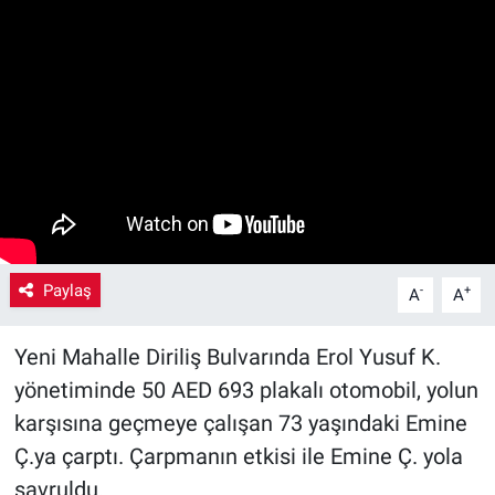
Yaşam
VEFATLAR
Paylaş
-
+
A
A
Yeni Mahalle Diriliş Bulvarında Erol Yusuf K.
yönetiminde 50 AED 693 plakalı otomobil, yolun
karşısına geçmeye çalışan 73 yaşındaki Emine
Ç.ya çarptı. Çarpmanın etkisi ile Emine Ç. yola
savruldu.