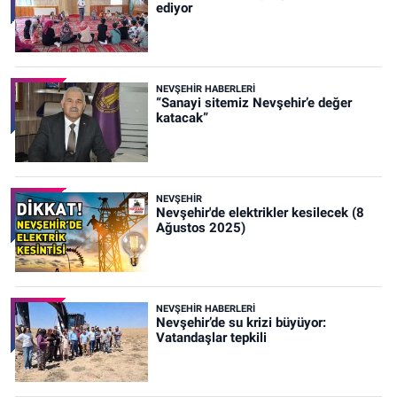
ediyor
NEVŞEHIR HABERLERI
“Sanayi sitemiz Nevşehir’e değer
katacak”
NEVŞEHIR
Nevşehir'de elektrikler kesilecek (8
Ağustos 2025)
NEVŞEHIR HABERLERI
Nevşehir’de su krizi büyüyor:
Vatandaşlar tepkili