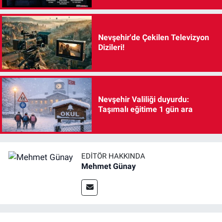
Nevşehir'de Çekilen Televizyon
Dizileri!
Nevşehir Valiliği duyurdu:
Taşımalı eğitime 1 gün ara
EDITÖR HAKKINDA
Mehmet Günay