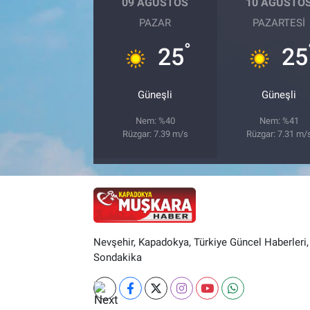
09 AĞUSTOS
10 AĞUSTO
PAZAR
PAZARTESI
°
25
25
Güneşli
Güneşli
Nem: %40
Nem: %41
Rüzgar: 7.39 m/s
Rüzgar: 7.31 m/
Nevşehir, Kapadokya, Türkiye Güncel Haberleri,
Sondakika