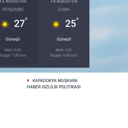
13 AĞUSTOS
14 AĞUSTOS
PERŞEMBE
CUMA
°
°
27
25
Güneşli
Güneşli
Nem: %35
Nem: %31
Rüzgar: 7.00 m/s
Rüzgar: 6.00 m/s
KAPADOKYA MUŞKARA
HABER GİZLİLİK POLİTİKASI