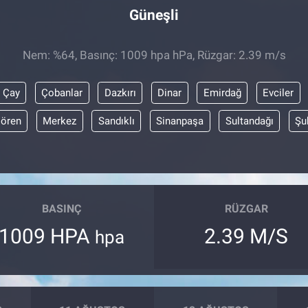
Güneşli
Nem: %64, Basınç: 1009 hpa hPa, Rüzgar: 2.39 m/s
Çay
Çobanlar
Dazkırı
Dinar
Emirdağ
Evciler
lören
Merkez
Sandıklı
Sinanpaşa
Sultandağı
Şu
BASINÇ
RÜZGAR
1009 HPA
2.39 M/S
hpa