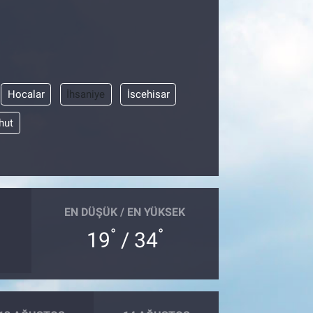
Hocalar
İhsaniye
İscehisar
hut
EN DÜŞÜK / EN YÜKSEK
°
°
19
/ 34