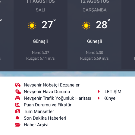
S
11 AĞUSTOS
12 AĞUSTOS
SALI
ÇARŞAMBA
°
°
°
27
28
Güneşli
Güneşli
Nem: %37
Nem: %30
s
Rüzgar: 6.11 m/s
Rüzgar: 5.69 m/s
Nevşehir Nöbetçi Eczaneler
Nevşehir Hava Durumu
İLETİŞİM
Nevşehir Trafik Yoğunluk Haritası
Künye
Puan Durumu ve Fikstür
Tüm Manşetler
Son Dakika Haberleri
Haber Arşivi