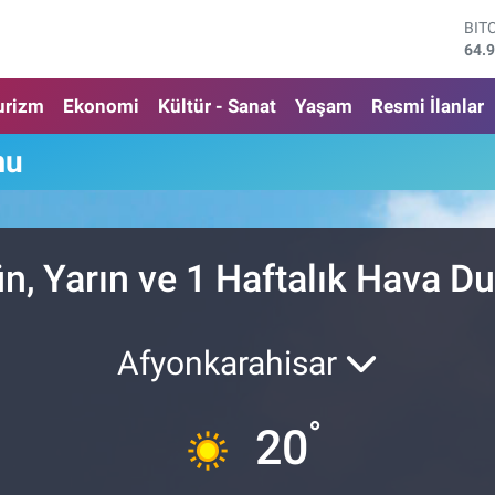
BIT
64.
DO
47,
urizm
Ekonomi
Kültür - Sanat
Yaşam
Resmi İlanlar
EU
55,
mu
STE
64,
GRA
666
BİS
n, Yarın ve 1 Haftalık Hava 
13.
Afyonkarahisar
°
20