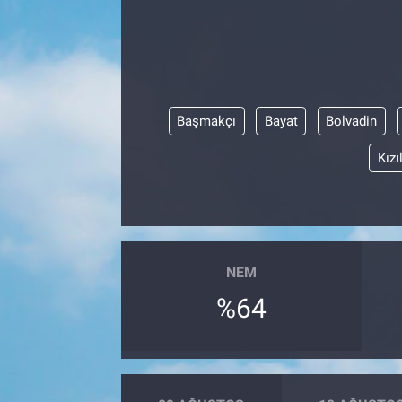
Yaşam
VEFATLAR
Başmakçı
Bayat
Bolvadin
Kızı
NEM
%64