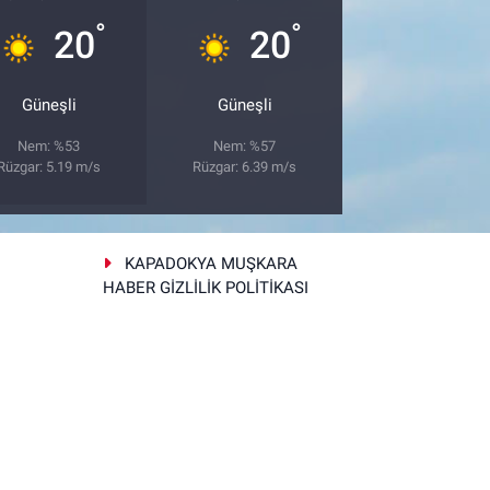
°
°
20
20
Güneşli
Güneşli
Nem: %53
Nem: %57
Rüzgar: 5.19 m/s
Rüzgar: 6.39 m/s
KAPADOKYA MUŞKARA
HABER GİZLİLİK POLİTİKASI