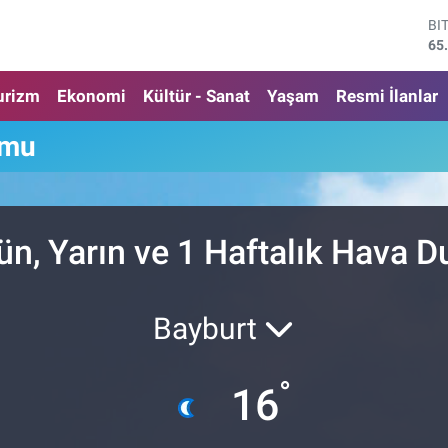
BI
65
DO
47
urizm
Ekonomi
Kültür - Sanat
Yaşam
Resmi İlanlar
EU
55
umu
ST
64
GR
66
Bİ
n, Yarın ve 1 Haftalık Hava 
13
Bayburt
°
16