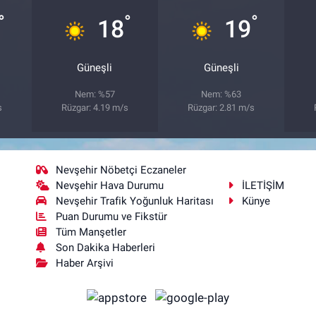
°
°
°
18
19
Güneşli
Güneşli
Nem: %57
Nem: %63
s
Rüzgar: 4.19 m/s
Rüzgar: 2.81 m/s
Nevşehir Nöbetçi Eczaneler
Nevşehir Hava Durumu
İLETİŞİM
Nevşehir Trafik Yoğunluk Haritası
Künye
Puan Durumu ve Fikstür
Tüm Manşetler
Son Dakika Haberleri
Haber Arşivi