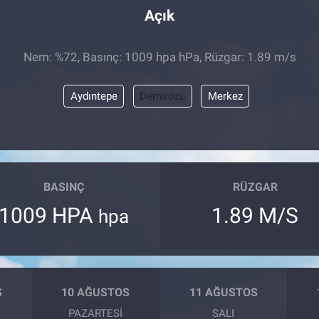
Açık
Nem: %72, Basınç: 1009 hpa hPa, Rüzgar: 1.89 m/s
Aydıntepe
Demirözü
Merkez
BASINÇ
RÜZGAR
1009 HPA
1.89 M/S
hpa
S
10 AĞUSTOS
11 AĞUSTOS
PAZARTESI
SALI