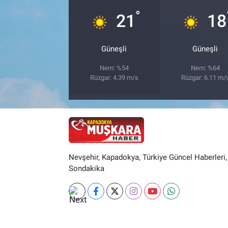
°
21
18
Güneşli
Güneşli
Nem: %54
Nem: %64
Rüzgar: 4.39 m/s
Rüzgar: 6.11 m/
Nevşehir, Kapadokya, Türkiye Güncel Haberleri,
Sondakika