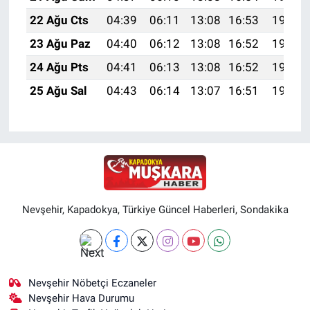
22 Ağu Cts
04:39
06:11
13:08
16:53
19:55
23 Ağu Paz
04:40
06:12
13:08
16:52
19:54
24 Ağu Pts
04:41
06:13
13:08
16:52
19:52
25 Ağu Sal
04:43
06:14
13:07
16:51
19:51
Nevşehir, Kapadokya, Türkiye Güncel Haberleri, Sondakika
Nevşehir Nöbetçi Eczaneler
Nevşehir Hava Durumu