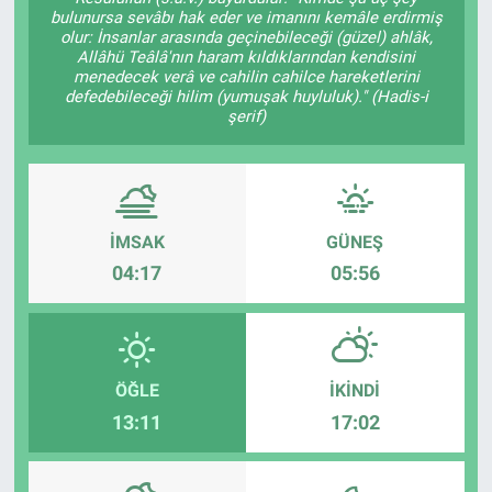
bulunursa sevâbı hak eder ve imanını kemâle erdirmiş
olur: İnsanlar arasında geçinebileceği (güzel) ahlâk,
Yaşam
Allâhü Teâlâ'nın haram kıldıklarından kendisini
menedecek verâ ve cahilin cahilce hareketlerini
VEFATLAR
defedebileceği hilim (yumuşak huyluluk)." (Hadis-i
şerif)
İMSAK
GÜNEŞ
04:17
05:56
ÖĞLE
İKINDI
13:11
17:02