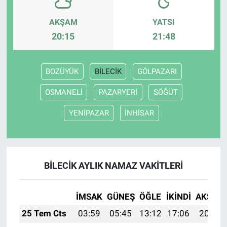
AKŞAM
YATSI
20:15
21:48
BOZÜYÜK
BİLECİK
GÖLPAZARI
OSMANELİ
PAZARYERİ
SÖĞÜT
YENİPAZAR
İNHİSAR
BİLECİK AYLIK NAMAZ VAKITLERI
İMSAK
GÜNEŞ
ÖĞLE
İKINDI
AKŞAM
25 Tem Cts
03:59
05:45
13:12
17:06
20:29