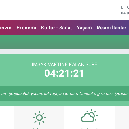
BIT
64.
DO
47,
urizm
Ekonomi
Kültür - Sanat
Yaşam
Resmi İlanlar
EU
55,
STE
64,
GRA
664
İMSAK VAKTINE KALAN SÜRE
BİS
04:21:20
13.
m (koğuculuk yapan, laf taşıyan kimse) Cennet'e giremez. (Hadis-i 