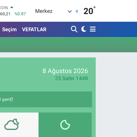
COIN
°
20
Merkez
960,21
%0.87
LAR
7436
%0.18
Seçim
VEFATLAR
RO
2510
%0.32
RLİN
4811
%0.38
M ALTIN
8.99
%2.59
T100
8 Ağustos 2026
779
%-14
25 Safer 1448
şerif)