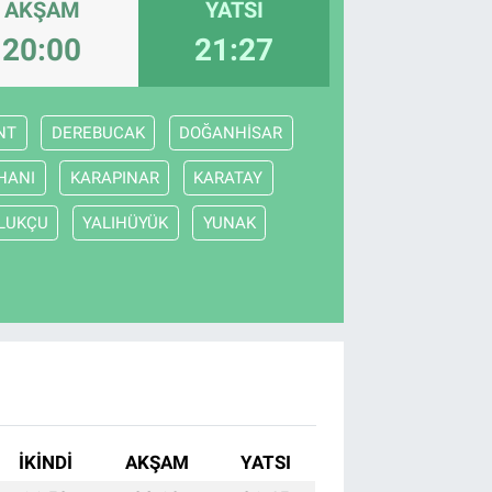
AKŞAM
YATSI
20:00
21:27
NT
DEREBUCAK
DOĞANHİSAR
HANI
KARAPINAR
KARATAY
LUKÇU
YALIHÜYÜK
YUNAK
İKINDI
AKŞAM
YATSI