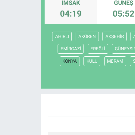
İMSAK
GÜNEŞ
Yaşam
04:19
05:52
VEFATLAR
AHIRLI
AKÖREN
AKŞEHİR
EMİRGAZİ
EREĞLİ
GÜNEYSI
KONYA
KULU
MERAM