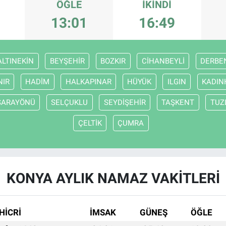
ÖĞLE
İKINDI
13:01
16:49
ALTINEKİN
BEYŞEHİR
BOZKIR
CİHANBEYLİ
DERBE
NIR
HADİM
HALKAPINAR
HÜYÜK
ILGIN
KADIN
SARAYÖNÜ
SELÇUKLU
SEYDİŞEHİR
TAŞKENT
TUZ
ÇELTİK
ÇUMRA
KONYA AYLIK NAMAZ VAKITLERI
HİCRİ
İMSAK
GÜNEŞ
ÖĞLE