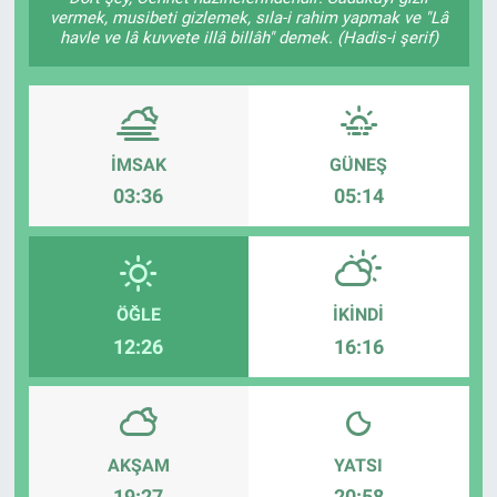
vermek, musibeti gizlemek, sıla-i rahim yapmak ve "Lâ
havle ve lâ kuvvete illâ billâh" demek. (Hadis-i şerif)
Yaşam
VEFATLAR
İMSAK
GÜNEŞ
03:36
05:14
ÖĞLE
İKINDI
12:26
16:16
AKŞAM
YATSI
19:27
20:58