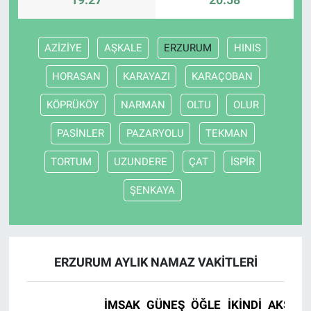
AZİZİYE
AŞKALE
ERZURUM
HINIS
HORASAN
KARAYAZI
KARAÇOBAN
KÖPRÜKÖY
NARMAN
OLTU
OLUR
PASİNLER
PAZARYOLU
TEKMAN
TORTUM
UZUNDERE
ÇAT
İSPİR
ŞENKAYA
ERZURUM AYLIK NAMAZ VAKITLERI
İMSAK
GÜNEŞ
ÖĞLE
İKINDI
AKŞAM