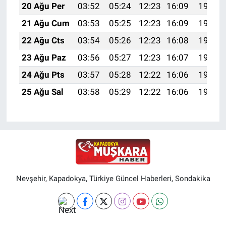
20 Ağu Per
03:52
05:24
12:23
16:09
19:13
21 Ağu Cum
03:53
05:25
12:23
16:09
19:11
22 Ağu Cts
03:54
05:26
12:23
16:08
19:10
23 Ağu Paz
03:56
05:27
12:23
16:07
19:08
24 Ağu Pts
03:57
05:28
12:22
16:06
19:07
25 Ağu Sal
03:58
05:29
12:22
16:06
19:05
Nevşehir, Kapadokya, Türkiye Güncel Haberleri, Sondakika