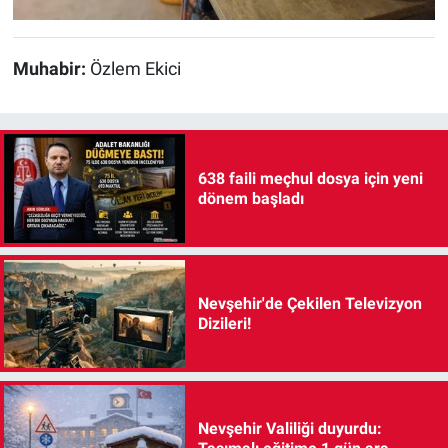
Muhabir:
Özlem Ekici
638 faili meçhul dosya için yeni
dönem başladı
Nevşehir'de Çekilen Televizyon
Dizileri!
Nevşehir Valiliği duyurdu: