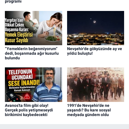
programı
“Yemeklerin beğenmiyorum”
Nevşehir'de gökyüzünde ay ve
dedi, boşanmada ağır kusurlu
yıldız buluştu!
bulundu
Avanos'ta film gibi olay!
1991'de Nevşehir'de ne
Gerçek polis yetişmeseydi
yaşandı? Bu kare sosyal
birikimini kaybedecekti
medyada gündem oldu