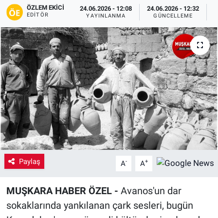
ÖZLEM EKICI
24.06.2026 - 12:08
24.06.2026 - 12:32
EDITÖR
Yaşam
YAYINLANMA
GÜNCELLEME
P
VEFATLAR
Paylaş
-
+
A
A
MUŞKARA HABER ÖZEL -
Avanos'un dar
sokaklarında yankılanan çark sesleri, bugün