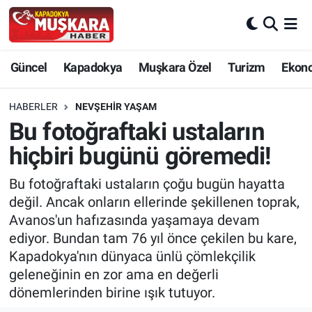
CANLI SEÇİM SONUÇLARI
Nevşehir Nöbetçi Eczaneler
Güncel
Kapadokya
Muşkara Özel
Turizm
Ekon
Güncel
Nevşehir Hava Durumu
HABERLER
NEVŞEHIR YAŞAM
SEÇİM
Nevşehir Trafik Yoğunluk Haritası
Bu fotoğraftaki ustaların
hiçbiri bugünü göremedi!
Muşkara Özel
Süper Lig Puan Durumu ve Fikstür
Bu fotoğraftaki ustaların çoğu bugün hayatta
Ekonomi
Tüm Manşetler
değil. Ancak onların ellerinde şekillenen toprak,
Avanos'un hafızasında yaşamaya devam
Kapadokya
Son Dakika Haberleri
ediyor. Bundan tam 76 yıl önce çekilen bu kare,
Kapadokya'nın dünyaca ünlü çömlekçilik
Turizm
Haber Arşivi
geleneğinin en zor ama en değerli
dönemlerinden birine ışık tutuyor.
Kültür - Sanat