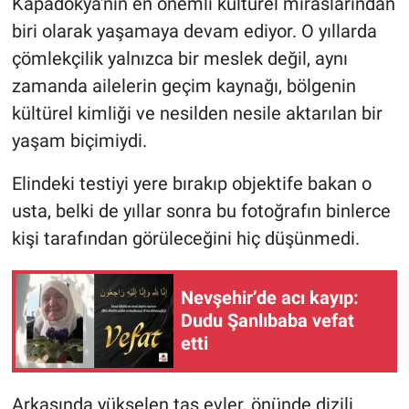
Kapadokya'nın en önemli kültürel miraslarından
biri olarak yaşamaya devam ediyor. O yıllarda
çömlekçilik yalnızca bir meslek değil, aynı
zamanda ailelerin geçim kaynağı, bölgenin
kültürel kimliği ve nesilden nesile aktarılan bir
yaşam biçimiydi.
Elindeki testiyi yere bırakıp objektife bakan o
usta, belki de yıllar sonra bu fotoğrafın binlerce
kişi tarafından görüleceğini hiç düşünmedi.
Nevşehir’de acı kayıp:
Dudu Şanlıbaba vefat
etti
Arkasında yükselen taş evler, önünde dizili