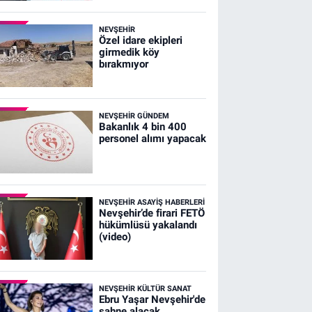
NEVŞEHIR
Özel idare ekipleri
girmedik köy
bırakmıyor
NEVŞEHIR GÜNDEM
Bakanlık 4 bin 400
personel alımı yapacak
NEVŞEHIR ASAYIŞ HABERLERI
Nevşehir’de firari FETÖ
hükümlüsü yakalandı
(video)
NEVŞEHIR KÜLTÜR SANAT
Ebru Yaşar Nevşehir'de
sahne alacak