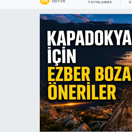
EDITÖR
YAYINLANMA
G
Yaşam
VEFATLAR