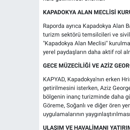
KAPADOKYA ALAN MECLİSİ KU
Raporda ayrıca Kapadokya Alan Başk
turizm sektörü temsilcileri ve sivi
"Kapadokya Alan Meclisi" kurulmas
yerel paydaşların daha aktif rol al
GECE MÜZECİLİĞİ VE AZİZ GEO
KAPYAD, Kapadokya'nın erken Hris
getirilmesini isterken, Aziz Georg
bölgenin inanç turizminde daha gü
Göreme, Soğanlı ve diğer ören yer
uygulamalarının yaygınlaştırılması g
ULAŞIM VE HAVALİMANI YATIRI