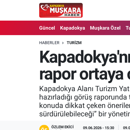
CANLI SEÇİM SONUÇLARI
Nevşehir Nöbetçi Eczaneler
Güncel
Kapadokya
Muşkara Özel
T
Güncel
Nevşehir Hava Durumu
HABERLER
TURIZM
Kapadokya'nı
SEÇİM
Nevşehir Trafik Yoğunluk Haritası
Muşkara Özel
Süper Lig Puan Durumu ve Fikstür
rapor ortaya 
Ekonomi
Tüm Manşetler
Kapadokya Alanı Turizm Yatı
hazırladığı görüş raporunda 
Kapadokya
Son Dakika Haberleri
konuda dikkat çeken öneriler
Turizm
Haber Arşivi
sürdürülebileceği” bir yönet
Kültür - Sanat
ÖZLEM EKICI
09.06.2026 - 15:30
09.