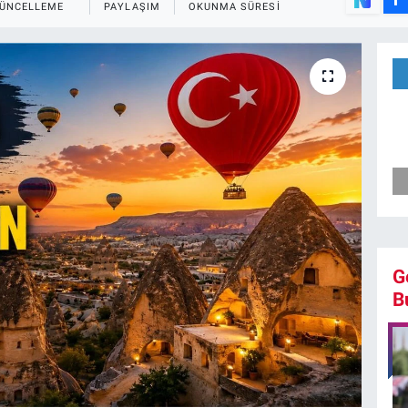
ÜNCELLEME
PAYLAŞIM
OKUNMA SÜRESI
G
B