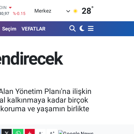
°
AR
28
Merkez
436
%0.18
O
510
%0.32
Seçim
VEFATLAR
RLİN
811
%0.38
M ALTIN
.55
%0
endirecek
T100
79
%-14
COIN
40,97
%-0.15
an Yönetim Planı'na ilişkin
sal kalkınmaya kadar birçok
“koruma ve yaşamın birlikte
-
+
A
A