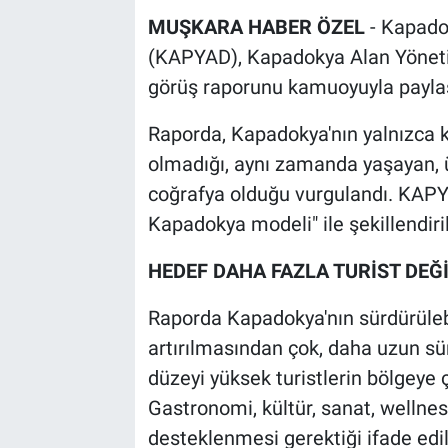
MUŞKARA HABER ÖZEL
- Kapadok
(KAPYAD), Kapadokya Alan Yöneti
görüş raporunu kamuoyuyla paylaş
Raporda, Kapadokya'nın yalnızca 
olmadığı, aynı zamanda yaşayan, ü
coğrafya olduğu vurgulandı. KAPY
Kapadokya modeli" ile şekillendiril
HEDEF DAHA FAZLA TURİST DEĞİ
Raporda Kapadokya'nın sürdürülebil
artırılmasından çok, daha uzun s
düzeyi yüksek turistlerin bölgeye 
Gastronomi, kültür, sanat, wellnes
desteklenmesi gerektiği ifade edil