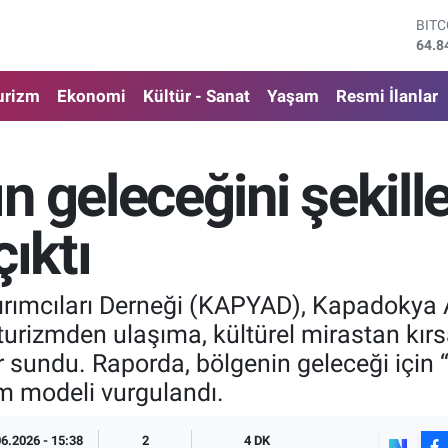
DOL
47,7
EUR
55,2
urizm
Ekonomi
Kültür - Sanat
Yaşam
Resmi İlanlar
STE
64,4
GRA
6660
n geleceğini şekill
BİS
13.7
BIT
çıktı
64.8
rımcıları Derneği (KAPYAD), Kapadokya Al
turizmden ulaşıma, kültürel mirastan kır
 sundu. Raporda, bölgenin geleceği için 
im modeli vurgulandı.
06.2026 - 15:38
2
4 DK