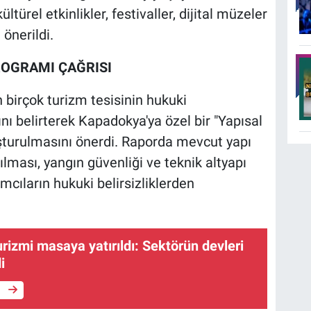
türel etkinlikler, festivaller, dijital müzeler
önerildi.
OGRAMI ÇAĞRISI
n birçok turizm tesisinin hukuki
ğını belirterek Kapadokya'ya özel bir "Yapısal
urulmasını önerdi. Raporda mevcut yapı
ılması, yangın güvenliği ve teknik altyapı
ımcıların hukuki belirsizliklerden
izmi masaya yatırıldı: Sektörün devleri
i
e