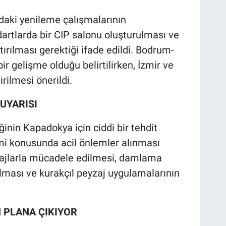
aki yenileme çalışmalarının
rtlarda bir CIP salonu oluşturulması ve
artırılması gerektiği ifade edildi. Bodrum-
ir gelişme olduğu belirtilirken, İzmir ve
rilmesi önerildi.
UYARISI
inin Kapadokya için ciddi bir tehdit
imi konusunda acil önlemler alınması
ndajlarla mücadele edilmesi, damlama
ılması ve kurakçıl peyzaj uygulamalarının
N PLANA ÇIKIYOR