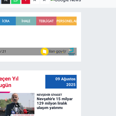
eçen Yıl
09 Ağustos
ugün
2025
NEVŞEHIR SIYASET
Nevşehir'e 15 milyar
129 milyon liralık
ulaşım yatırımı