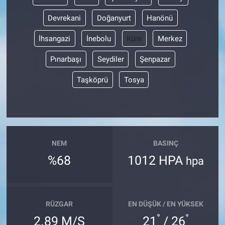
Devrekani
Doğanyurt
Hanönü
İhsangazi
İnebolu
Küre
Merkez
Pınarbaşı
Seydiler
Şenpazar
Taşköprü
Tosya
NEM
BASINÇ
%68
1012 HPA
hpa
RÜZGAR
EN DÜŞÜK / EN YÜKSEK
°
°
2.89 M/S
21
/ 26