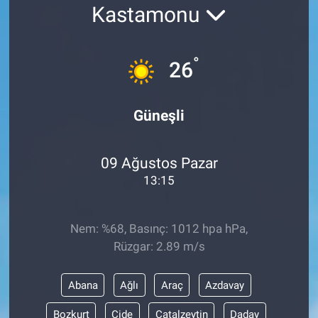
Kastamonu
Yaşam
°
VEFATLAR
26
Güneşli
09 Ağustos Pazar
13:15
Nem: %68, Basınç: 1012 hpa hPa,
Rüzgar: 2.89 m/s
Abana
Ağlı
Araç
Azdavay
Bozkurt
Cide
Çatalzeytin
Daday