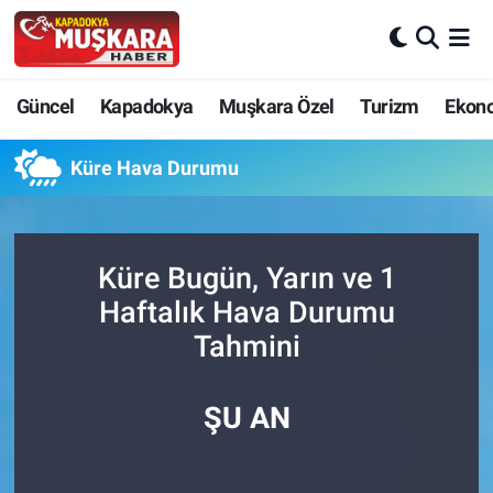
CANLI SEÇİM SONUÇLARI
Nevşehir Nöbetçi Eczaneler
Güncel
Kapadokya
Muşkara Özel
Turizm
Ekon
Güncel
Nevşehir Hava Durumu
Küre Hava Durumu
SEÇİM
Nevşehir Trafik Yoğunluk Haritası
Muşkara Özel
Süper Lig Puan Durumu ve Fikstür
Küre Bugün, Yarın ve 1
Haftalık Hava Durumu
Ekonomi
Tüm Manşetler
Tahmini
Kapadokya
Son Dakika Haberleri
ŞU AN
Turizm
Haber Arşivi
Kültür - Sanat