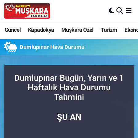
CANLI SEÇİM SONUÇLARI
Nevşehir Nöbetçi Eczaneler
Güncel
Kapadokya
Muşkara Özel
Turizm
Ekon
Güncel
Nevşehir Hava Durumu
Dumlupınar Hava Durumu
SEÇİM
Nevşehir Trafik Yoğunluk Haritası
Muşkara Özel
Süper Lig Puan Durumu ve Fikstür
Dumlupınar Bugün, Yarın ve 1
Haftalık Hava Durumu
Ekonomi
Tüm Manşetler
Tahmini
Kapadokya
Son Dakika Haberleri
ŞU AN
Turizm
Haber Arşivi
Kültür - Sanat