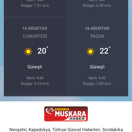
Rüzgar: 7.31 m/s
Rüzgar: 6.50 m/s
15 AĞUSTOS
16 AĞUSTOS
CUMARTESI
PAZAR
°
°
20
22
Güneşli
Güneşli
Nem: %44
Nem: %42
Rüzgar: 5.19 m/s
Rüzgar: 3.89 m/s
Nevşehir, Kapadokya, Türkiye Güncel Haberleri, Sondakika