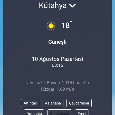
Kütahya
Yaşam
°
VEFATLAR
18
Güneşli
10 Ağustos Pazartesi
08:15
Nem: %79, Basınç: 1015 hpa hPa,
Rüzgar: 1.69 m/s
Altıntaş
Aslanapa
Çavdarhisar
Domaniç
Dumlupınar
Emet