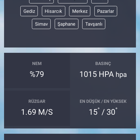
Gediz
Hisarcık
Merkez
Pazarlar
Simav
Şaphane
Tavşanlı
NEM
BASINÇ
%79
1015 HPA
hpa
RÜZGAR
EN DÜŞÜK / EN YÜKSEK
°
°
1.69 M/S
15
/ 30