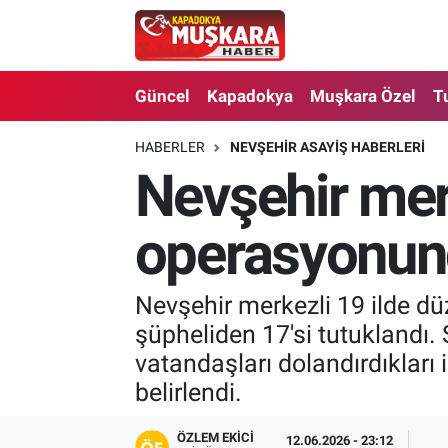
CANLI SEÇİM SONUÇLARI
Nevşehir Nöbetçi Eczaneler
Güncel
Kapadokya
Muşkara Özel
T
Güncel
Nevşehir Hava Durumu
HABERLER
NEVŞEHIR ASAYIŞ HABERLERI
Nevşehir merk
SEÇİM
Nevşehir Trafik Yoğunluk Haritası
Muşkara Özel
Süper Lig Puan Durumu ve Fikstür
operasyonund
Ekonomi
Tüm Manşetler
Nevşehir merkezli 19 ilde dü
şüpheliden 17'si tutuklandı. 
Kapadokya
Son Dakika Haberleri
vatandaşları dolandırdıkları 
Turizm
Haber Arşivi
belirlendi.
Kültür - Sanat
ÖZLEM EKICI
12.06.2026 - 23:12