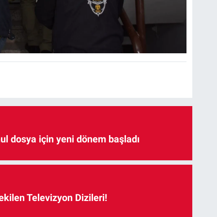
hul dosya için yeni dönem başladı
kilen Televizyon Dizileri!