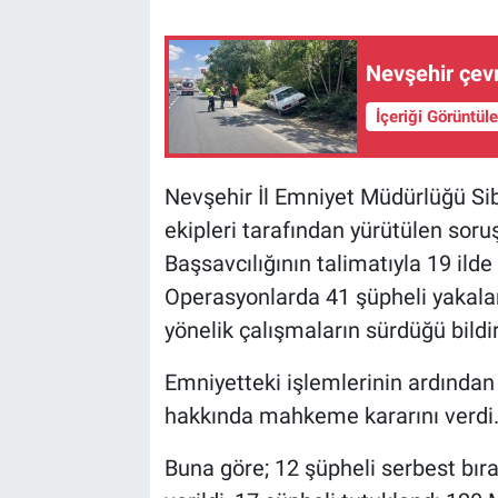
Nevşehir çev
İçeriği Görüntül
Nevşehir İl Emniyet Müdürlüğü S
ekipleri tarafından yürütülen so
Başsavcılığının talimatıyla 19 ild
Operasyonlarda 41 şüpheli yakalan
yönelik çalışmaların sürdüğü bildiri
Emniyetteki işlemlerinin ardından
hakkında mahkeme kararını verdi
Buna göre; 12 şüpheli serbest bırak