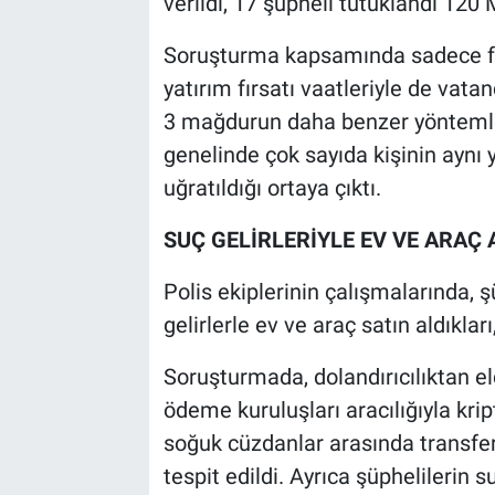
verildi, 17 şüpheli tutuklandı 120 
Soruşturma kapsamında sadece faiz
yatırım fırsatı vaatleriyle de vatan
3 mağdurun daha benzer yöntemlerl
genelinde çok sayıda kişinin aynı
uğratıldığı ortaya çıktı.
SUÇ GELİRLERİYLE EV VE ARAÇ A
Polis ekiplerinin çalışmalarında, şü
gelirlerle ev ve araç satın aldıklar
Soruşturmada, dolandırıcılıktan el
ödeme kuruluşları aracılığıyla krip
soğuk cüzdanlar arasında transfer e
tespit edildi. Ayrıca şüphelilerin su