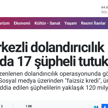
DO
47,
EU
55,
urizm
Ekonomi
Kültür - Sanat
Yaşam
Resmi İlanlar
STE
64,
GRA
650
ezli dolandırıcılık
BİS
13.
BIT
a 17 şüpheli tutuk
64.
zenlenen dolandırıcılık operasyonunda gö
Sosyal medya üzerinden "faizsiz kredi", ür
iddia edilen şüphelilerin yaklaşık 120 mily
2
1 DK