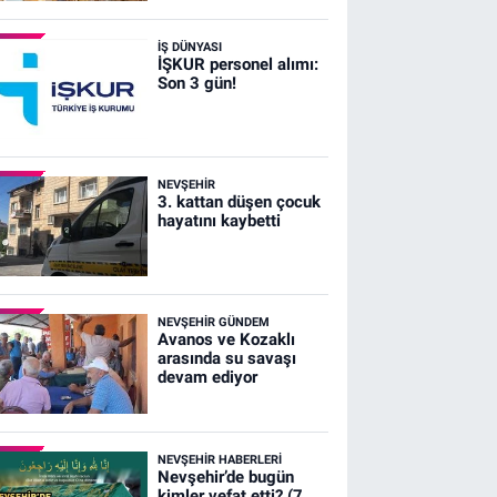
İŞ DÜNYASI
İŞKUR personel alımı:
Son 3 gün!
NEVŞEHIR
3. kattan düşen çocuk
hayatını kaybetti
NEVŞEHIR GÜNDEM
Avanos ve Kozaklı
arasında su savaşı
devam ediyor
NEVŞEHIR HABERLERI
Nevşehir’de bugün
kimler vefat etti? (7