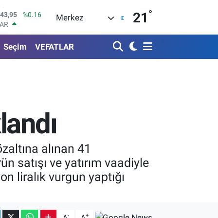
°
LAR
21
Merkez
6006
%0.06
RO
0250
%0.02
Seçim
VEFATLAR
RLİN
2398
%0.2
M ALTIN
0.87
%0.12
T100
799
%70
COIN
landı
643,95
%0.16
zaltına alınan 41
ün satışı ve yatırım vaadiyle
on liralık vurgun yaptığı
-
+
A
A