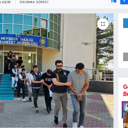
LAŞIM
OKUNMA SÜRESI
G
B