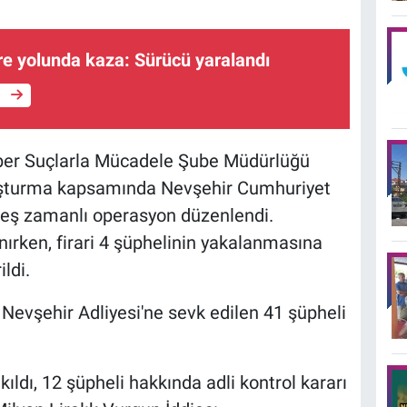
re yolunda kaza: Sürücü yaralandı
e
iber Suçlarla Mücadele Şube Müdürlüğü
ruşturma kapsamında Nevşehir Cumhuriyet
e eş zamanlı operasyon düzenlendi.
ırken, firari 4 şüphelinin yakalanmasına
ldi.
 Nevşehir Adliyesi'ne sevk edilen 41 şüpheli
.
ıldı, 12 şüpheli hakkında adli kontrol kararı