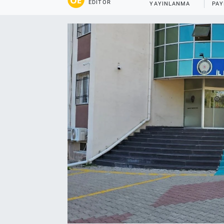
EDITÖR
YAYINLANMA
PAY
Yaşam
VEFATLAR