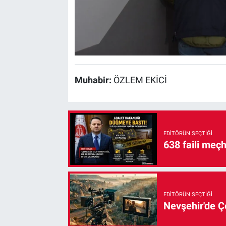
Muhabir:
ÖZLEM EKİCİ
EDITÖRÜN SEÇTIĞI
638 faili meç
EDITÖRÜN SEÇTIĞI
Nevşehir'de Çe