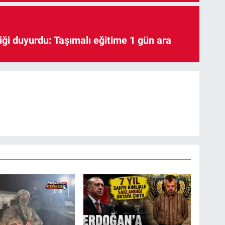
iği duyurdu: Taşımalı eğitime 1 gün ara