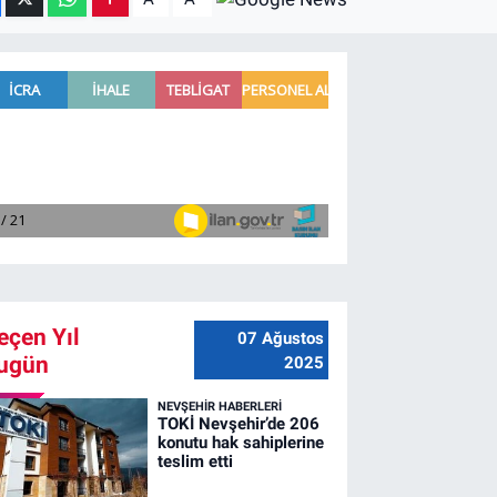
eçen Yıl
07 Ağustos
ugün
2025
NEVŞEHIR HABERLERI
TOKİ Nevşehir’de 206
konutu hak sahiplerine
teslim etti