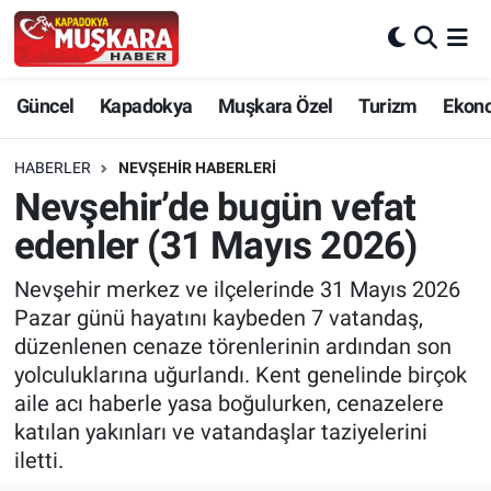
CANLI SEÇİM SONUÇLARI
Nevşehir Nöbetçi Eczaneler
Güncel
Kapadokya
Muşkara Özel
Turizm
Ekon
Güncel
Nevşehir Hava Durumu
HABERLER
NEVŞEHIR HABERLERI
SEÇİM
Nevşehir Trafik Yoğunluk Haritası
Nevşehir’de bugün vefat
edenler (31 Mayıs 2026)
Muşkara Özel
Süper Lig Puan Durumu ve Fikstür
Nevşehir merkez ve ilçelerinde 31 Mayıs 2026
Ekonomi
Tüm Manşetler
Pazar günü hayatını kaybeden 7 vatandaş,
düzenlenen cenaze törenlerinin ardından son
Kapadokya
Son Dakika Haberleri
yolculuklarına uğurlandı. Kent genelinde birçok
aile acı haberle yasa boğulurken, cenazelere
Turizm
Haber Arşivi
katılan yakınları ve vatandaşlar taziyelerini
iletti.
Kültür - Sanat