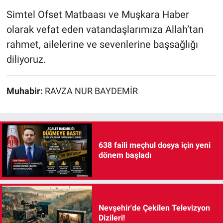
Simtel Ofset Matbaası ve Muşkara Haber
olarak vefat eden vatandaşlarımıza Allah’tan
rahmet, ailelerine ve sevenlerine başsağlığı
diliyoruz.
Muhabir:
RAVZA NUR BAYDEMİR
638 faili meçhul dosya için yeni
dönem başladı
Nevşehir'de Çekilen Televizyon
Dizileri!