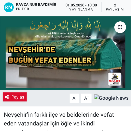
RAVZA NUR BAYDEMIR
31.05.2026 - 18:30
2
EDITÖR
Yaşam
YAYINLANMA
PAYLAŞIM
VEFATLAR
Paylaş
-
+
A
A
Nevşehir’in farklı ilçe ve beldelerinde vefat
eden vatandaşlar için öğle ve ikindi