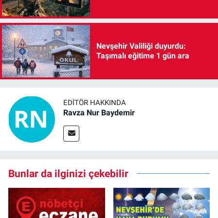
Nevşehir Valiliği duyurdu:
Taşımalı eğitime 1 gün ara
EDITÖR HAKKINDA
Ravza Nur Baydemir
Bunlar da ilginizi çekebilir