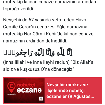
müteakip kılınan cenaze namazının ardından
toprağa verildi.
Nevşehir’de 67 yaşında vefat eden Hava
Cemile Ceran’ın cenazesi öğle namazına
müteakip Nar Câmii Kebir'de kılınan cenaze
namazının ardından defnedildi.
اِنَّا لِلّٰهِ وَاِنَّٓا اِلَيْهِ رَاجِعُونَۜ
(İnna lillahi ve inna ileyhi raciun) ‎”Biz Allah'a
aidiz ve kuşkusuz O'na döneceğiz”
Nevşehir merkez ve
ilçelerinde nöbetçi
eczaneler (9 Ağustos
2026)