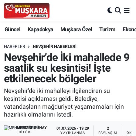
CANLI SEÇİM SONUÇLARI
Nevşehir Nöbetçi Eczaneler
Güncel
Kapadokya
Muşkara Özel
Turizm
Ekon
Güncel
Nevşehir Hava Durumu
HABERLER
NEVŞEHIR HABERLERI
SEÇİM
Nevşehir Trafik Yoğunluk Haritası
Nevşehir’de İki mahallede 9
saatlik su kesintisi! İşte
Muşkara Özel
Süper Lig Puan Durumu ve Fikstür
etkilenecek bölgeler
Ekonomi
Tüm Manşetler
Nevşehir’de iki mahalleyi ilgilendiren su
kesintisi açıklaması geldi. Belediye,
Kapadokya
Son Dakika Haberleri
vatandaşların mağduriyet yaşamamaları için
hazırlıklı olmalarını istedi.
Turizm
Haber Arşivi
MEHMET GÜNAY
01.07.2026 - 19:29
2
Kültür - Sanat
EDITÖR
YAYINLANMA
PAYLAŞIM
OKUN