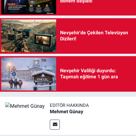
dönem başladı
Nevşehir'de Çekilen Televizyon
Dizileri!
Nevşehir Valiliği duyurdu:
Taşımalı eğitime 1 gün ara
EDITÖR HAKKINDA
Mehmet Günay