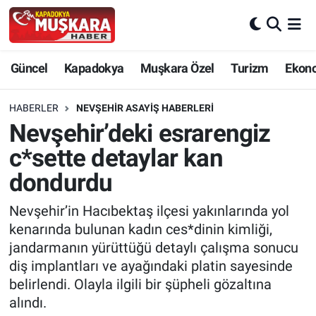
CANLI SEÇİM SONUÇLARI
Nevşehir Nöbetçi Eczaneler
Güncel
Kapadokya
Muşkara Özel
Turizm
Ekon
Güncel
Nevşehir Hava Durumu
HABERLER
NEVŞEHIR ASAYIŞ HABERLERI
SEÇİM
Nevşehir Namaz Vakitleri
Nevşehir’deki esrarengiz
c*sette detaylar kan
Muşkara Özel
Nevşehir Trafik Yoğunluk Haritası
dondurdu
Ekonomi
Süper Lig Puan Durumu ve Fikstür
Nevşehir’in Hacıbektaş ilçesi yakınlarında yol
kenarında bulunan kadın ces*dinin kimliği,
Kapadokya
Tüm Manşetler
jandarmanın yürüttüğü detaylı çalışma sonucu
diş implantları ve ayağındaki platin sayesinde
Turizm
Son Dakika Haberleri
belirlendi. Olayla ilgili bir şüpheli gözaltına
alındı.
Kültür - Sanat
Haber Arşivi