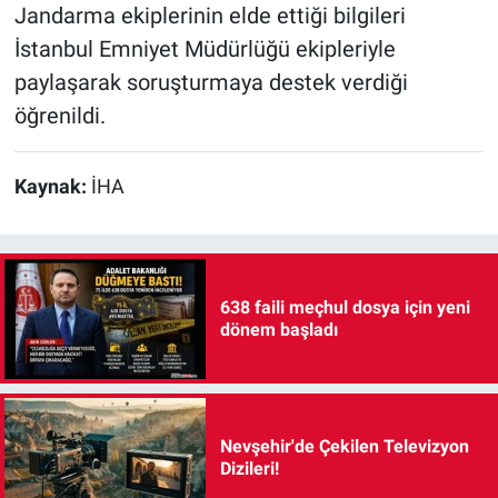
Jandarma ekiplerinin elde ettiği bilgileri
İstanbul Emniyet Müdürlüğü ekipleriyle
paylaşarak soruşturmaya destek verdiği
öğrenildi.
Kaynak:
İHA
638 faili meçhul dosya için yeni
dönem başladı
Nevşehir'de Çekilen Televizyon
Dizileri!