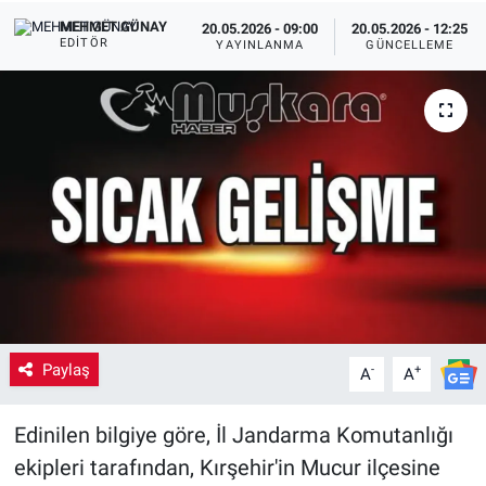
MEHMET GÜNAY
20.05.2026 - 09:00
20.05.2026 - 12:25
Yaşam
EDITÖR
YAYINLANMA
GÜNCELLEME
VEFATLAR
Paylaş
-
+
A
A
Edinilen bilgiye göre, İl Jandarma Komutanlığı
ekipleri tarafından, Kırşehir'in Mucur ilçesine