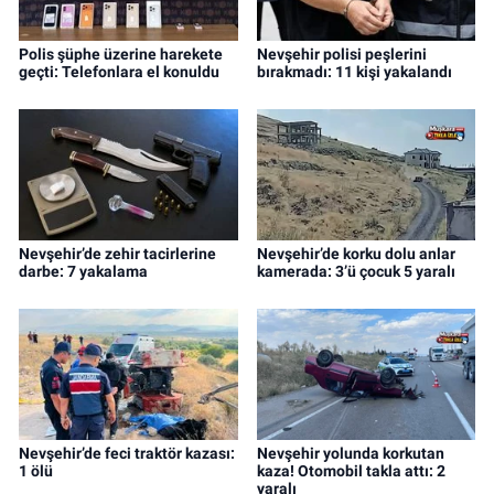
Polis şüphe üzerine harekete
Nevşehir polisi peşlerini
geçti: Telefonlara el konuldu
bırakmadı: 11 kişi yakalandı
Nevşehir’de zehir tacirlerine
Nevşehir’de korku dolu anlar
darbe: 7 yakalama
kamerada: 3’ü çocuk 5 yaralı
Nevşehir’de feci traktör kazası:
Nevşehir yolunda korkutan
1 ölü
kaza! Otomobil takla attı: 2
yaralı