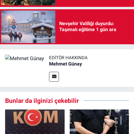
Nevşehir Valiliği duyurdu:
Taşımalı eğitime 1 gün ara
EDITÖR HAKKINDA
Mehmet Günay
Bunlar da ilginizi çekebilir