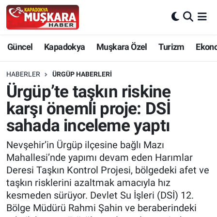
CANLI SEÇİM SONUÇLARI
Nevşehir Nöbetçi Eczaneler
Güncel
Kapadokya
Muşkara Özel
Turizm
Ekon
Güncel
Nevşehir Hava Durumu
HABERLER
ÜRGÜP HABERLERI
SEÇİM
Nevşehir Trafik Yoğunluk Haritası
Ürgüp’te taşkın riskine
karşı önemli proje: DSİ
Muşkara Özel
Süper Lig Puan Durumu ve Fikstür
sahada inceleme yaptı
Ekonomi
Tüm Manşetler
Nevşehir’in Ürgüp ilçesine bağlı Mazı
Mahallesi’nde yapımı devam eden Harımlar
Kapadokya
Son Dakika Haberleri
Deresi Taşkın Kontrol Projesi, bölgedeki afet ve
taşkın risklerini azaltmak amacıyla hız
Turizm
Haber Arşivi
kesmeden sürüyor. Devlet Su İşleri (DSİ) 12.
Bölge Müdürü Rahmi Şahin ve beraberindeki
Kültür - Sanat