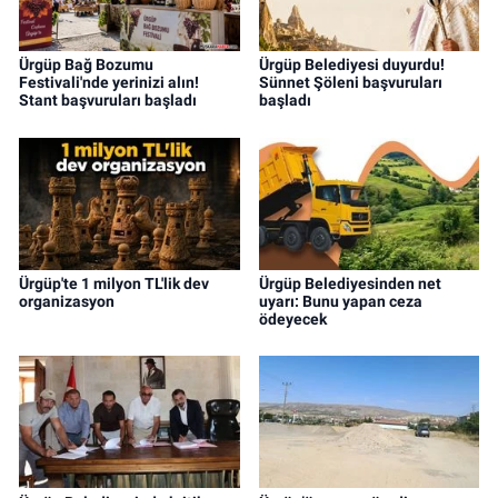
Ürgüp Bağ Bozumu
Ürgüp Belediyesi duyurdu!
Festivali'nde yerinizi alın!
Sünnet Şöleni başvuruları
Stant başvuruları başladı
başladı
Ürgüp'te 1 milyon TL'lik dev
Ürgüp Belediyesinden net
organizasyon
uyarı: Bunu yapan ceza
ödeyecek