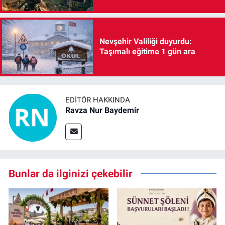
Nevşehir Valiliği duyurdu:
Taşımalı eğitime 1 gün ara
EDITÖR HAKKINDA
Ravza Nur Baydemir
Bunlar da ilginizi çekebilir