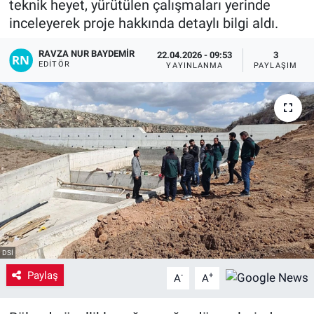
teknik heyet, yürütülen çalışmaları yerinde
inceleyerek proje hakkında detaylı bilgi aldı.
Yaşam
RAVZA NUR BAYDEMIR
22.04.2026 - 09:53
3
VEFATLAR
EDITÖR
YAYINLANMA
PAYLAŞIM
DSİ
Paylaş
-
+
A
A