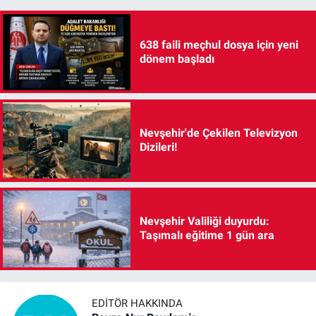
638 faili meçhul dosya için yeni
dönem başladı
Nevşehir'de Çekilen Televizyon
Dizileri!
Nevşehir Valiliği duyurdu:
Taşımalı eğitime 1 gün ara
EDITÖR HAKKINDA