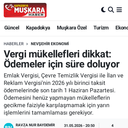
CANLI SEÇİM SONUÇLARI
Nevşehir Nöbetçi Eczaneler
Güncel
Kapadokya
Muşkara Özel
Turizm
Ekon
Güncel
Nevşehir Hava Durumu
HABERLER
NEVŞEHIR EKONOMI
SEÇİM
Nevşehir Trafik Yoğunluk Haritası
Vergi mükellefleri dikkat:
Ödemeler için süre doluyor
Muşkara Özel
Süper Lig Puan Durumu ve Fikstür
Emlak Vergisi, Çevre Temizlik Vergisi ile İlan ve
Ekonomi
Tüm Manşetler
Reklam Vergisi'nin 2026 yılı birinci taksit
ödemelerinde son tarih 1 Haziran Pazartesi.
Kapadokya
Son Dakika Haberleri
Ödemesini henüz yapmayan mükelleflerin
gecikme faiziyle karşılaşmamak için yarın
Turizm
Haber Arşivi
işlemlerini tamamlaması gerekiyor.
Kültür - Sanat
RAVZA NUR BAYDEMIR
31.05.2026 - 20:50
4