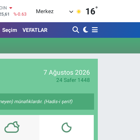
COIN
°
16
Merkez
25,61
%-0.63
AR
143
%0.16
Seçim
VEFATLAR
O
317
%-0.02
RLİN
463
%0.07
M ALTIN
.81
%1.44
T100
7 Ağustos 2026
99
%70
24 Safer 1448
yen) münafıklardır. (Hadis-i şerif)