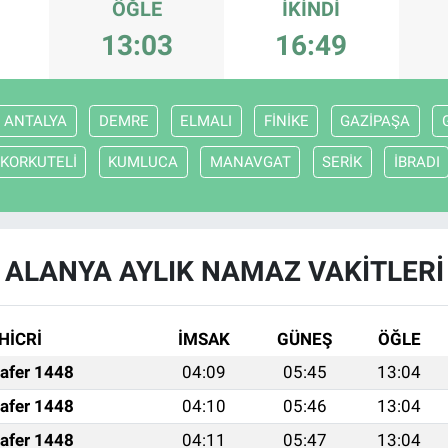
ÖĞLE
İKINDI
13:03
16:49
ANTALYA
DEMRE
ELMALI
FİNİKE
GAZİPAŞA
KORKUTELİ
KUMLUCA
MANAVGAT
SERİK
İBRADI
ALANYA AYLIK NAMAZ VAKITLERI
HİCRİ
İMSAK
GÜNEŞ
ÖĞLE
afer 1448
04:09
05:45
13:04
afer 1448
04:10
05:46
13:04
afer 1448
04:11
05:47
13:04