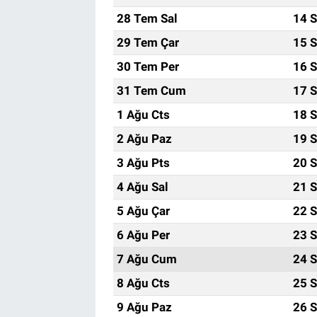
28 Tem Sal
14 S
29 Tem Çar
15 S
30 Tem Per
16 S
31 Tem Cum
17 S
1 Ağu Cts
18 S
2 Ağu Paz
19 S
3 Ağu Pts
20 S
4 Ağu Sal
21 S
5 Ağu Çar
22 S
6 Ağu Per
23 S
7 Ağu Cum
24 S
8 Ağu Cts
25 S
9 Ağu Paz
26 S