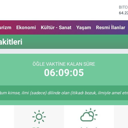
BIT
64.2
DOL
47,7
urizm
Ekonomi
Kültür - Sanat
Yaşam
Resmi İlanlar
EUR
55,0
itleri
STE
64,2
GRA
6574
ÖĞLE VAKTINE KALAN SÜRE
BİS
06:09:04
13.7
kimse, ilmi (sadece) dilinde olan (itikadı bozuk, ilmiyle amel etme