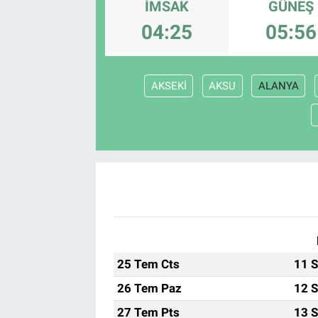
İMSAK
GÜNEŞ
Yaşam
04:25
05:56
VEFATLAR
AKSEKİ
AKSU
ALANYA
25 Tem Cts
11 S
26 Tem Paz
12 S
27 Tem Pts
13 S