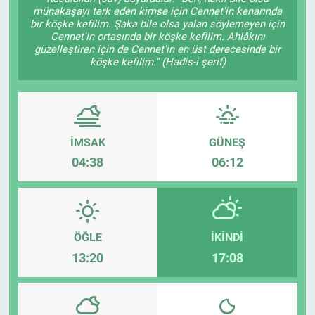
münakaşayı terk eden kimse için Cennet'in kenarında
bir köşke kefilim. Şaka bile olsa yalan söylemeyen için
Yaşam
Cennet'in ortasında bir köşke kefilim. Ahlâkını
güzelleştiren için de Cennet'in en üst derecesinde bir
VEFATLAR
köşke kefilim." (Hadis-i şerif)
İMSAK
GÜNEŞ
04:38
06:12
ÖĞLE
İKINDI
13:20
17:08