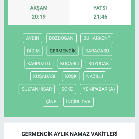
AKŞAM
YATSI
20:19
21:46
AYDIN
BOZDOĞAN
BUHARKENT
DİDİM
GERMENCİK
KARACASU
KARPUZLU
KOÇARLI
KUYUCAK
KUŞADASI
KÖŞK
NAZİLLİ
SULTANHİSAR
SÖKE
YENİPAZAR (A)
ÇİNE
İNCİRLİOVA
GERMENCİK AYLIK NAMAZ VAKITLERI