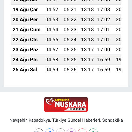
19 Ağu Çar
04:52
06:21
13:18
17:03
20:06
20 Ağu Per
04:53
06:22
13:18
17:02
20:04
21 Ağu Cum
04:54
06:23
13:18
17:01
20:03
22 Ağu Cts
04:56
06:24
13:18
17:01
20:02
23 Ağu Paz
04:57
06:25
13:17
17:00
20:00
24 Ağu Pts
04:58
06:25
13:17
16:59
19:59
25 Ağu Sal
04:59
06:26
13:17
16:59
19:57
Nevşehir, Kapadokya, Türkiye Güncel Haberleri, Sondakika