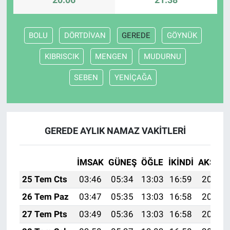
BOLU
DÖRTDİVAN
GEREDE
GÖYNÜK
KIBRISCIK
MENGEN
MUDURNU
SEBEN
YENİÇAĞA
GEREDE AYLIK NAMAZ VAKITLERI
İMSAK
GÜNEŞ
ÖĞLE
İKINDI
AKŞAM
25 Tem Cts
03:46
05:34
13:03
16:59
20:22
26 Tem Paz
03:47
05:35
13:03
16:58
20:21
27 Tem Pts
03:49
05:36
13:03
16:58
20:20