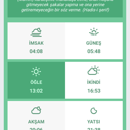
gitmeyecek şakalar yapma ve ona yerine
getiremeyeceğin bir söz verme. (Hadis-i şerif)
Yaşam
VEFATLAR
İMSAK
GÜNEŞ
04:08
05:48
ÖĞLE
İKINDI
13:02
16:53
AKŞAM
YATSI
20:06
21:38