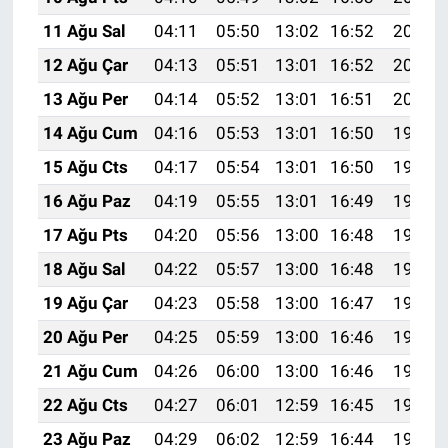
11 Ağu Sal
04:11
05:50
13:02
16:52
20:03
12 Ağu Çar
04:13
05:51
13:01
16:52
20:02
13 Ağu Per
04:14
05:52
13:01
16:51
20:00
14 Ağu Cum
04:16
05:53
13:01
16:50
19:59
15 Ağu Cts
04:17
05:54
13:01
16:50
19:58
16 Ağu Paz
04:19
05:55
13:01
16:49
19:56
17 Ağu Pts
04:20
05:56
13:00
16:48
19:55
18 Ağu Sal
04:22
05:57
13:00
16:48
19:53
19 Ağu Çar
04:23
05:58
13:00
16:47
19:52
20 Ağu Per
04:25
05:59
13:00
16:46
19:51
21 Ağu Cum
04:26
06:00
13:00
16:46
19:49
22 Ağu Cts
04:27
06:01
12:59
16:45
19:48
23 Ağu Paz
04:29
06:02
12:59
16:44
19:46