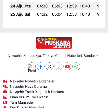
24 Ağu Pts
04:30
06:03
12:59
16:43
19:45
25 Ağu Sal
04:32
06:04
12:58
16:43
19:43
Nevşehir, Kapadokya, Türkiye Güncel Haberleri, Sondakika
Nevşehir Nöbetçi Eczaneler
Nevşehir Hava Durumu
Nevşehir Trafik Yoğunluk Haritası
Puan Durumu ve Fikstür
Tüm Manşetler
Son Dakika Haberleri