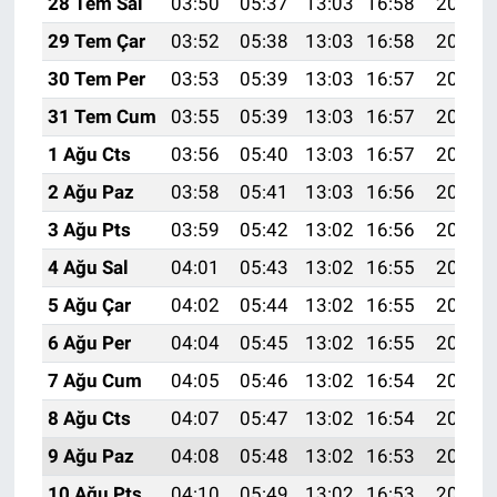
28 Tem Sal
03:50
05:37
13:03
16:58
20:19
29 Tem Çar
03:52
05:38
13:03
16:58
20:18
30 Tem Per
03:53
05:39
13:03
16:57
20:17
31 Tem Cum
03:55
05:39
13:03
16:57
20:16
1 Ağu Cts
03:56
05:40
13:03
16:57
20:15
2 Ağu Paz
03:58
05:41
13:03
16:56
20:14
3 Ağu Pts
03:59
05:42
13:02
16:56
20:13
4 Ağu Sal
04:01
05:43
13:02
16:55
20:12
5 Ağu Çar
04:02
05:44
13:02
16:55
20:10
6 Ağu Per
04:04
05:45
13:02
16:55
20:09
7 Ağu Cum
04:05
05:46
13:02
16:54
20:08
8 Ağu Cts
04:07
05:47
13:02
16:54
20:07
9 Ağu Paz
04:08
05:48
13:02
16:53
20:06
10 Ağu Pts
04:10
05:49
13:02
16:53
20:04