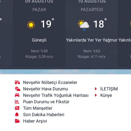
S
09 AĞUSTOS
10 AĞUSTOS
PAZAR
PAZARTESI
°
°
°
19
18
Güneşli
Yakınlarda Yer Yer Yağmur
Yakınl
Nem: %59
Nem: %63
s
Rüzgar: 5.39 m/s
Rüzgar: 4.11 m/s
Nevşehir Nöbetçi Eczaneler
Nevşehir Hava Durumu
İLETİŞİM
Nevşehir Trafik Yoğunluk Haritası
Künye
Puan Durumu ve Fikstür
Tüm Manşetler
Son Dakika Haberleri
Haber Arşivi