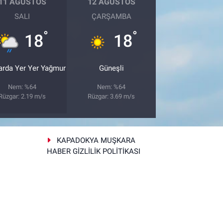
11 AĞUSTOS
12 AĞUSTOS
SALI
ÇARŞAMBA
°
°
18
18
arda Yer Yer Yağmur
Güneşli
Nem: %64
Nem: %64
Rüzgar: 2.19 m/s
Rüzgar: 3.69 m/s
KAPADOKYA MUŞKARA
HABER GİZLİLİK POLİTİKASI