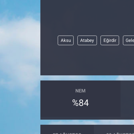
Yaşam
VEFATLAR
Aksu
Atabey
Eğirdir
Gel
NEM
%84