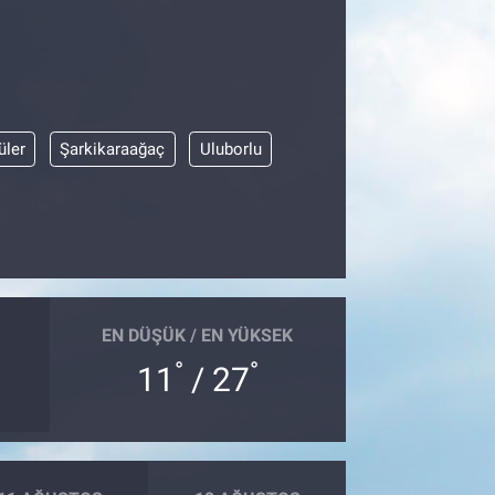
üler
Şarkikaraağaç
Uluborlu
EN DÜŞÜK / EN YÜKSEK
°
°
11
/ 27