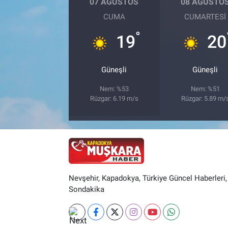
07 AĞUSTOS
08 AĞUSTO
CUMA
CUMARTESI
°
19
20
Güneşli
Güneşli
Nem: %53
Nem: %51
Rüzgar: 6.19 m/s
Rüzgar: 5.89 m/
Nevşehir, Kapadokya, Türkiye Güncel Haberleri,
Sondakika