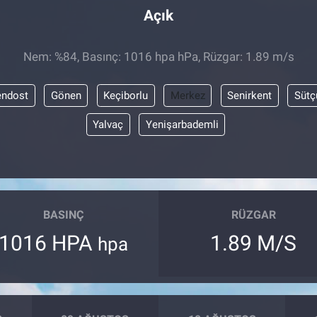
Açık
Nem: %84, Basınç: 1016 hpa hPa, Rüzgar: 1.89 m/s
endost
Gönen
Keçiborlu
Merkez
Senirkent
Sütç
Yalvaç
Yenişarbademli
BASINÇ
RÜZGAR
1016 HPA
1.89 M/S
hpa