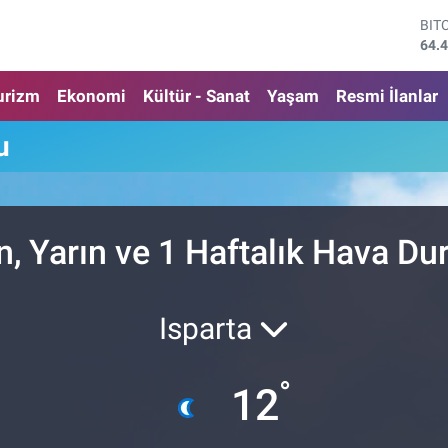
BIT
64.
DO
47,
urizm
Ekonomi
Kültür - Sanat
Yaşam
Resmi İlanlar
EU
55,
u
STE
64,
GRA
652
BİS
n, Yarın ve 1 Haftalık Hava D
13.
Isparta
°
12