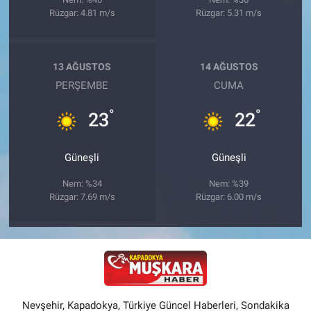
Rüzgar: 4.81 m/s
Rüzgar: 5.31 m/s
13 AĞUSTOS
14 AĞUSTOS
PERŞEMBE
CUMA
°
°
23
22
Güneşli
Güneşli
Nem: %34
Nem: %39
Rüzgar: 7.69 m/s
Rüzgar: 6.00 m/s
Nevşehir, Kapadokya, Türkiye Güncel Haberleri, Sondakika