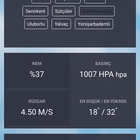
Senirkent
Sütçüler
Şarkikaraağaç
Uluborlu
Yalvaç
Yenişarbademli
NEM
BASINÇ
%37
1007 HPA
hpa
RÜZGAR
EN DÜŞÜK / EN YÜKSEK
°
°
4.50 M/S
18
/ 32