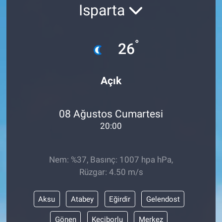
Isparta
Yaşam
°
VEFATLAR
26
Açık
08 Ağustos Cumartesi
20:00
Nem: %37, Basınç: 1007 hpa hPa,
Rüzgar: 4.50 m/s
Aksu
Atabey
Eğirdir
Gelendost
Gönen
Keçiborlu
Merkez