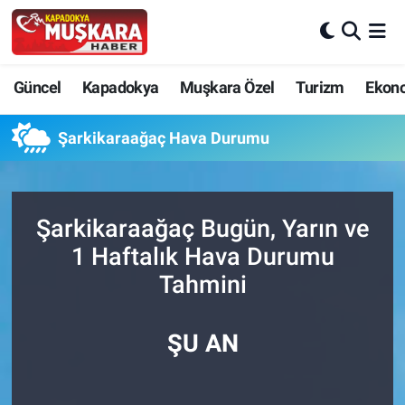
CANLI SEÇİM SONUÇLARI
Nevşehir Nöbetçi Eczaneler
Güncel
Kapadokya
Muşkara Özel
Turizm
Ekon
Güncel
Nevşehir Hava Durumu
Şarkikaraağaç Hava Durumu
SEÇİM
Nevşehir Trafik Yoğunluk Haritası
Muşkara Özel
Süper Lig Puan Durumu ve Fikstür
Şarkikaraağaç Bugün, Yarın ve
1 Haftalık Hava Durumu
Ekonomi
Tüm Manşetler
Tahmini
Kapadokya
Son Dakika Haberleri
ŞU AN
Turizm
Haber Arşivi
Kültür - Sanat