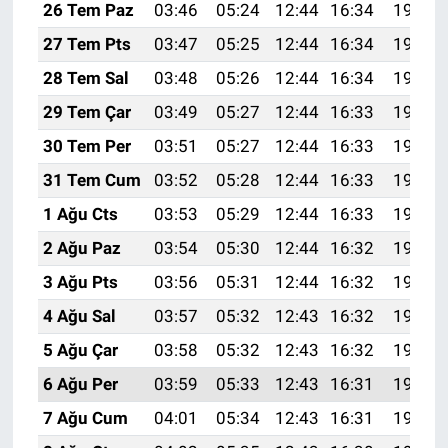
26 Tem Paz
03:46
05:24
12:44
16:34
19:54
27 Tem Pts
03:47
05:25
12:44
16:34
19:53
28 Tem Sal
03:48
05:26
12:44
16:34
19:52
29 Tem Çar
03:49
05:27
12:44
16:33
19:51
30 Tem Per
03:51
05:27
12:44
16:33
19:50
31 Tem Cum
03:52
05:28
12:44
16:33
19:49
1 Ağu Cts
03:53
05:29
12:44
16:33
19:48
2 Ağu Paz
03:54
05:30
12:44
16:32
19:47
3 Ağu Pts
03:56
05:31
12:44
16:32
19:46
4 Ağu Sal
03:57
05:32
12:43
16:32
19:45
5 Ağu Çar
03:58
05:32
12:43
16:32
19:44
6 Ağu Per
03:59
05:33
12:43
16:31
19:43
7 Ağu Cum
04:01
05:34
12:43
16:31
19:42