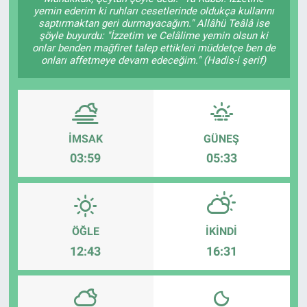
yemin ederim ki ruhları cesetlerinde oldukça kullarını
saptırmaktan geri durmayacağım." Allâhü Teâlâ ise
Yaşam
şöyle buyurdu: "İzzetim ve Celâlime yemin olsun ki
onlar benden mağfiret talep ettikleri müddetçe ben de
VEFATLAR
onları affetmeye devam edeceğim." (Hadis-i şerif)
İMSAK
GÜNEŞ
03:59
05:33
ÖĞLE
İKINDI
12:43
16:31