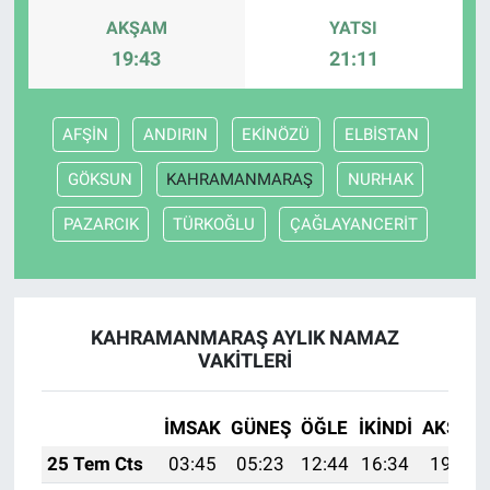
AKŞAM
YATSI
19:43
21:11
AFŞİN
ANDIRIN
EKİNÖZÜ
ELBİSTAN
GÖKSUN
KAHRAMANMARAŞ
NURHAK
PAZARCIK
TÜRKOĞLU
ÇAĞLAYANCERİT
KAHRAMANMARAŞ AYLIK NAMAZ
VAKITLERI
İMSAK
GÜNEŞ
ÖĞLE
İKINDI
AKŞAM
25 Tem Cts
03:45
05:23
12:44
16:34
19:54