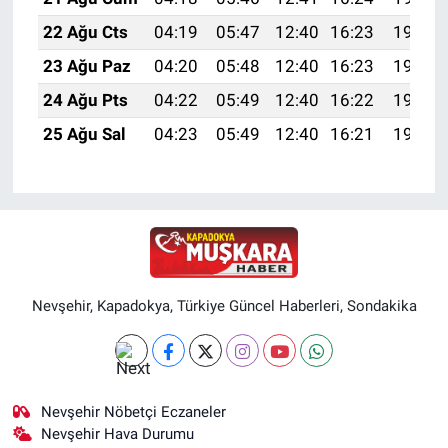
22 Ağu Cts
04:19
05:47
12:40
16:23
19:24
23 Ağu Paz
04:20
05:48
12:40
16:23
19:22
24 Ağu Pts
04:22
05:49
12:40
16:22
19:21
25 Ağu Sal
04:23
05:49
12:40
16:21
19:20
Nevşehir, Kapadokya, Türkiye Güncel Haberleri, Sondakika
Nevşehir Nöbetçi Eczaneler
Nevşehir Hava Durumu