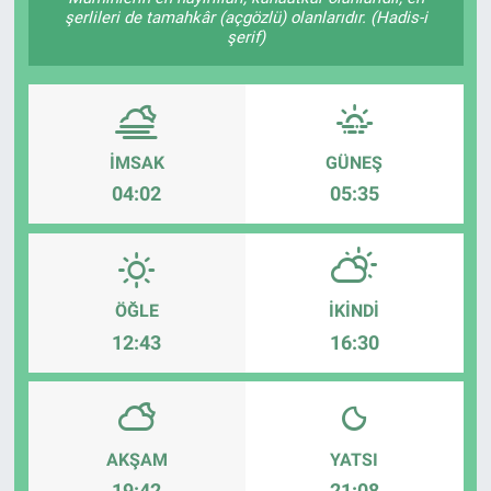
şerlileri de tamahkâr (açgözlü) olanlarıdır. (Hadis-i
şerif)
Yaşam
VEFATLAR
İMSAK
GÜNEŞ
04:02
05:35
ÖĞLE
İKINDI
12:43
16:30
AKŞAM
YATSI
19:42
21:08