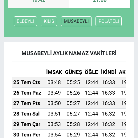
ELBEYLİ
KİLİS
MUSABEYLİ
POLATELİ
MUSABEYLİ AYLIK NAMAZ VAKITLERI
İMSAK
GÜNEŞ
ÖĞLE
İKINDI
AKŞAM
25 Tem Cts
03:48
05:25
12:44
16:33
19:53
26 Tem Paz
03:49
05:26
12:44
16:33
19:52
27 Tem Pts
03:50
05:27
12:44
16:33
19:51
28 Tem Sal
03:51
05:27
12:44
16:32
19:50
29 Tem Çar
03:53
05:28
12:44
16:32
19:50
30 Tem Per
03:54
05:29
12:44
16:32
19:49