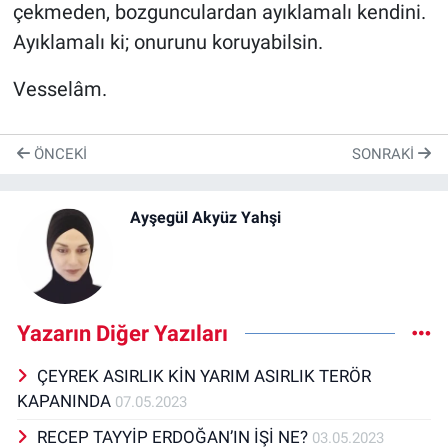
çekmeden, bozgunculardan ayıklamalı kendini.
Ayıklamalı ki; onurunu koruyabilsin.
Vesselâm.
ÖNCEKI
SONRAKI
Ayşegül Akyüz Yahşi
Yazarın Diğer Yazıları
ÇEYREK ASIRLIK KİN YARIM ASIRLIK TERÖR
KAPANINDA
07.05.2023
RECEP TAYYİP ERDOĞAN’IN İŞİ NE?
03.05.2023