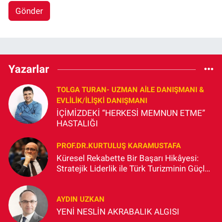
Gönder
Yazarlar
TOLGA TURAN- UZMAN AİLE DANIŞMANI &
EVLİLİK/İLİŞKİ DANIŞMANI
İÇİMİZDEKİ “HERKESİ MEMNUN ETME”
HASTALIĞI
PROF.DR.KURTULUŞ KARAMUSTAFA
Küresel Rekabette Bir Başarı Hikâyesi:
Stratejik Liderlik ile Türk Turizminin Güçlü
ve Sürdürülebilir Yükselişi
AYDIN UZKAN
YENİ NESLİN AKRABALIK ALGISI