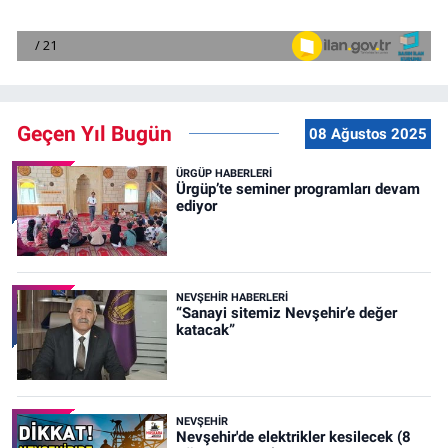
Geçen Yıl Bugün
08 Ağustos 2025
ÜRGÜP HABERLERI
Ürgüp’te seminer programları devam
ediyor
NEVŞEHIR HABERLERI
“Sanayi sitemiz Nevşehir’e değer
katacak”
NEVŞEHIR
Nevşehir'de elektrikler kesilecek (8