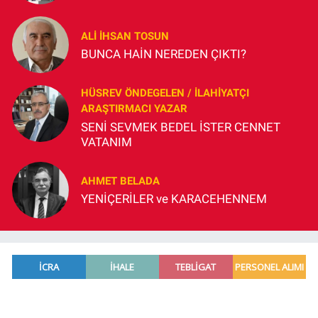
ALI İHSAN TOSUN
BUNCA HAİN NEREDEN ÇIKTI?
HÜSREV ÖNDEGELEN / İLAHIYATÇI
ARAŞTIRMACI YAZAR
SENİ SEVMEK BEDEL İSTER CENNET
VATANIM
AHMET BELADA
YENİÇERİLER ve KARACEHENNEM