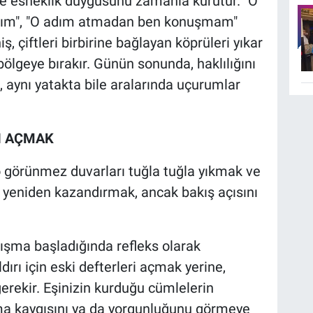
t ve esneklik duygusunu zamanla kurutur. "O
parım", "O adım atmadan ben konuşmam"
, çiftleri birbirine bağlayan köprüleri yıkar
rı bölgeye bırakır. Günün sonunda, haklılığını
 aynı yatakta bile aralarında uçurumlar
NI AÇMAK
 o görünmez duvarları tuğla tuğla yıkmak ve
i yeniden kazandırmak, ancak bakış açısını
tışma başladığında refleks olarak
rı için eski defterleri açmak yerine,
rekir. Eşinizin kurduğu cümlelerin
mama kaygısını ya da yorgunluğunu görmeye