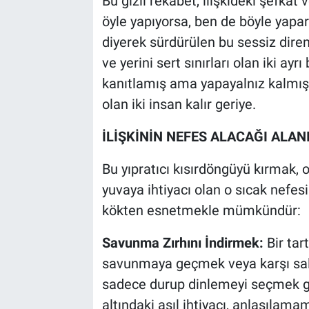
Bu gizli rekabet, ilişkideki şefka
öyle yapıyorsa, ben de böyle ya
diyerek sürdürülen bu sessiz direniş
ve yerini sert sınırları olan iki ay
kanıtlamış ama yapayalnız kalmış,
olan iki insan kalır geriye.
İLİŞKİNİN NEFES ALACAĞI ALA
Bu yıpratıcı kısırdöngüyü kırmak,
yuvaya ihtiyacı olan o sıcak nefes
kökten esnetmekle mümkündür:
Savunma Zırhını İndirmek:
Bir tar
savunmaya geçmek veya karşı saldı
sadece durup dinlemeyi seçmek ge
altındaki asıl ihtiyacı, anlaşıla