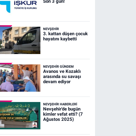
Son 3 gün!
NEVŞEHIR
3. kattan düşen çocuk
hayatını kaybetti
NEVŞEHIR GÜNDEM
Avanos ve Kozaklı
arasında su savaşı
devam ediyor
NEVŞEHIR HABERLERI
Nevşehir’de bugün
kimler vefat etti? (7
Ağustos 2025)