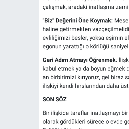
çalışmak, aradaki inatlaşma zemi
"Biz" Değerini Öne Koymak:
Mesele
haline getirmekten vazgeçilmelid
evliliğimizi besler, yoksa eşimin e
egonun yarattığı o körlüğü saniyel
Geri Adım Atmayı Öğrenmek
: İli
kabul etmek ya da boyun eğmek dem
an birbirimizi kırıyoruz, gel biraz
ilişkiyi kendi hırslarından daha üs
SON SÖZ
Bir ilişkide taraflar inatlaşmayı bi
olarak gördükleri sürece o evde g