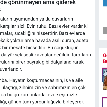
lerde görünmeyen ama giderek
.
şyaların uyumundan ya da duvarların
rşılar sizi: Evin ruhu. Bazı evler vardır ki
malar, sıcaklığını hissettirir. Bazı evlerde
r eksik yoktur ama havada asılı duran, adeta
k bir mesafe hissedilir. Bu soğukluğun
 da yüksek sesli kavgalar değildir; tarafların
G
B
rularını birer bayrak gibi dalgalandırarak
varlarıdır.
ba. Hayatın koşturmacasının, iş ve aile
ulaştığı, zihnimizin ve sabrımızın en çok
m da bu gri zamanlarda, evde eşimizle
ılığı, günün tüm yorgunluğuyla birleşerek