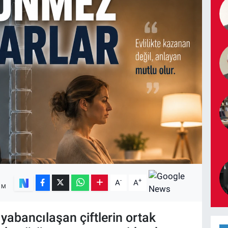
-
+
A
A
IM
 yabancılaşan çiftlerin ortak