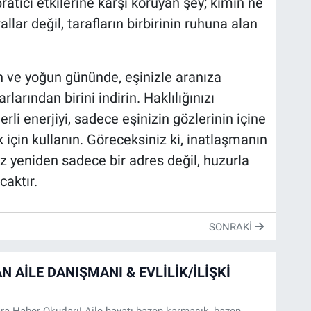
ratıcı etkilerine karşı koruyan şey; kimin ne
lar değil, tarafların birbirinin ruhuna alan
 ve yoğun gününde, eşinizle aranıza
rından birini indirin. Haklılığınızı
li enerjiyi, sadece eşinizin gözlerinin içine
için kullanın. Göreceksiniz ki, inatlaşmanın
iz yeniden sadece bir adres değil, huzurla
caktır.
SONRAKI
N AİLE DANIŞMANI & EVLİLİK/İLİŞKİ
 Haber Okurları! Aile hayatı bazen karmaşık, bazen