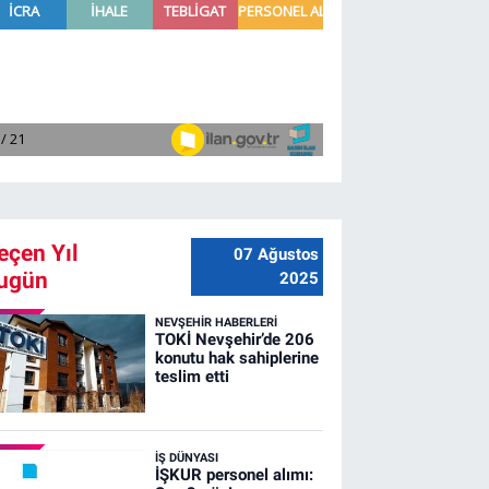
eçen Yıl
07 Ağustos
ugün
2025
NEVŞEHIR HABERLERI
TOKİ Nevşehir’de 206
konutu hak sahiplerine
teslim etti
İŞ DÜNYASI
İŞKUR personel alımı: