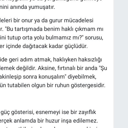
nini anında yumuşatır.
leri bir onur ya da gurur mücadelesi
ir. "Bu tartışmada benim haklı çıkmam mı
lini tutup orta yolu bulmamız mı?" sorusu,
er içinde dağıtacak kadar güçlüdür.
şkide geri adım atmak, haklıyken haksızlığı
ek değildir. Aksine, fırtınalı bir anda "Şu
 sakinleşip sonra konuşalım" diyebilmek,
tün tutabilen olgun bir ruhun göstergesidir.
r güç gösterisi, esnemeyi ise bir zayıflık
erçek anlamda bir huzur inşa edilemez.