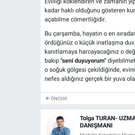
Evliliği köklendiren ve zamanın yıp
kadar haklı olduğunu gösteren kural
açabilme cömertliğidir.
Bu çarşamba, hayatın o en sıradan
ördüğünüz o küçük inatlaşma duvarla
kanıtlamaya harcayacağınız o değer
bakıp
"seni duyuyorum"
diyebilmek 
o soğuk gölgesi çekildiğinde, evin
nefes aldığınız gerçek bir yuva ola
ÖNCEKI
Tolga TURAN- UZMA
DANIŞMANI
Merhaba Kapadokya Muşkara