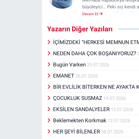
büyüleyici… Peki siz kendi a
bu yolculukta sizlere rehber
Devam Et
Türkiye’nin dört bir yanında 
hayatına dokunma fırsatı bu
Yazarın Diğer Yazıları
ergenlerle iletişim sorunl
kazandım ve toplumsal fayd
İÇİMİZDEKİ “HERKESİ MEMNUN ET
üniversitelere, yerel yönet
NEDEN DAHA ÇOK BOŞANIYORUZ?
verdim; sahada aktif olarak 
kurdum. Bugüne kadar yazıla
Bugün Varken
29.07.2026
hâlihazırda her çarşamba i
aracılığıyla sizlerle buluşu
EMANET
26.07.2026
güç veren yazılarla hem d
BİR EVLİLİK BİTERKEN NE AYAKTA
Sabırsızlıkla, yazılarımda 
Uzman Aile Danışmanı & Evli
ÇOCUKLUK SUSMAZ
19.07.2026
Instagram: @tolgaturan202
EKSİLEN SANDALYELER
15.07.2026
Beklemekten Korkmak
12.07.2026
HER ŞEYİ BİLENLER
08.07.2026